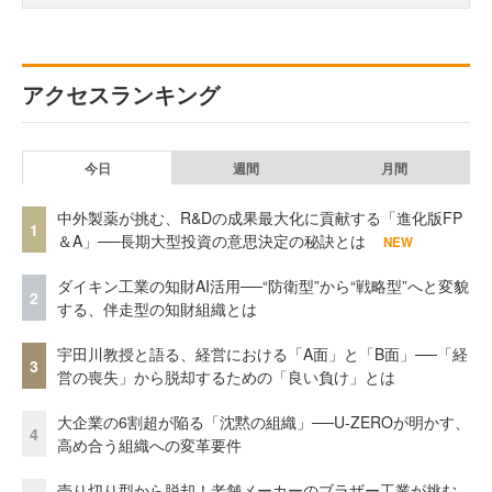
アクセスランキング
今日
週間
月間
中外製薬が挑む、R&Dの成果最大化に貢献する「進化版FP
1
＆A」──長期大型投資の意思決定の秘訣とは
NEW
ダイキン工業の知財AI活用──“防衛型”から“戦略型”へと変貌
2
する、伴走型の知財組織とは
宇田川教授と語る、経営における「A面」と「B面」──「経
3
営の喪失」から脱却するための「良い負け」とは
大企業の6割超が陥る「沈黙の組織」──U-ZEROが明かす、
4
高め合う組織への変革要件
売り切り型から脱却！老舗メーカーのブラザー工業が挑む