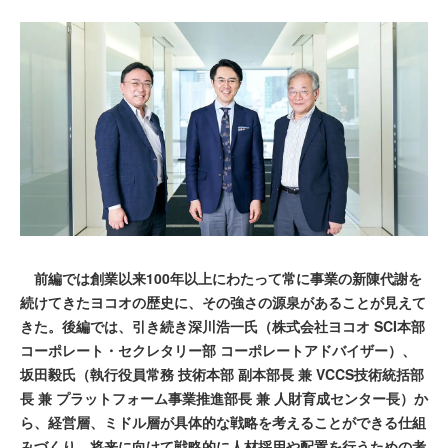
前編では創業以来100年以上にわたって常に事業の新陳代謝を
続けてきたヨコオの歴史に、その強さの源泉があることが見えて
きた。後編では、引き続き深川浩一氏（株式会社ヨコオ SCI本部
コーポレート・セクレタリー部 コーポレートアドバイザー）、
坂田毅氏（執行役員常務 技術本部 副本部長 兼 VCCS技術統括部
長 兼 プラットフォーム事業推進部長 兼 人財育成センター長）か
ら、経営層、ミドル層が具体的な戦略を考えることができる仕組
みづくり、将来に向けて戦略的に人材採用や配置を行うための考