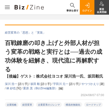
新規
事例を探す
ログイン
会員登録
経営変革の「思想」と「実装」
百戦錬磨の叩き上げと外部人材が担
う変革の戦略と実行とは──過去の成
功体験を紐解き、現代流に再解釈す
る
【後編】ゲスト：株式会社ヨコオ 深川浩一氏、坂田毅氏
深川 浩一
[語り手] /
坂田 毅
[語り手] /
宇田川 元一
[語り手] /
やつづかえり
[著]
/
林 紗也
[写] /
栗原 茂（Biz/Zine編集部）
[編]
2024/08/07 07:00
企業戦略
経営変革
企業変革のジレンマ
構造的無能化
ロードマップ