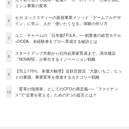
5
ミシン事業の変革
セガ エックスディーの新規事業メソッド「ゲームフルデザ
6
イン」に学ぶ、人が「使いたくなる」体験の作り方
ユニ・チャームの「日本版FP＆A」──創業者の経営モデル
7
×OODA、未経験者をプロへ育成する秘訣とは
スタートアップ共創から社内起業家育成まで。清水建設
8
「NOVARE」が牽引するイノベーション戦略
【売上170%、単価大幅増】近鉄百貨店「大阪いちご」ヒッ
9
トの裏側。事業変革を推進するカテゴリー戦略
「変革の指揮者」としてのCFOの再定義──「ファイナン
10
ス“で”企業を変える」ための3つの提言とは？