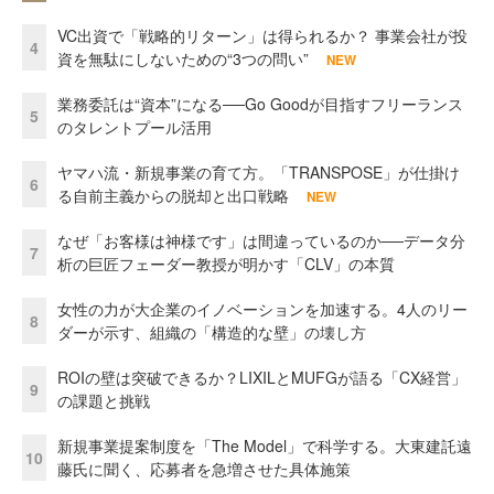
VC出資で「戦略的リターン」は得られるか？ 事業会社が投
4
資を無駄にしないための“3つの問い”
NEW
業務委託は“資本”になる──Go Goodが目指すフリーランス
5
のタレントプール活用
ヤマハ流・新規事業の育て方。「TRANSPOSE」が仕掛け
6
る自前主義からの脱却と出口戦略
NEW
なぜ「お客様は神様です」は間違っているのか──データ分
7
析の巨匠フェーダー教授が明かす「CLV」の本質
女性の力が大企業のイノベーションを加速する。4人のリー
8
ダーが示す、組織の「構造的な壁」の壊し方
ROIの壁は突破できるか？LIXILとMUFGが語る「CX経営」
9
の課題と挑戦
新規事業提案制度を「The Model」で科学する。大東建託遠
10
藤氏に聞く、応募者を急増させた具体施策