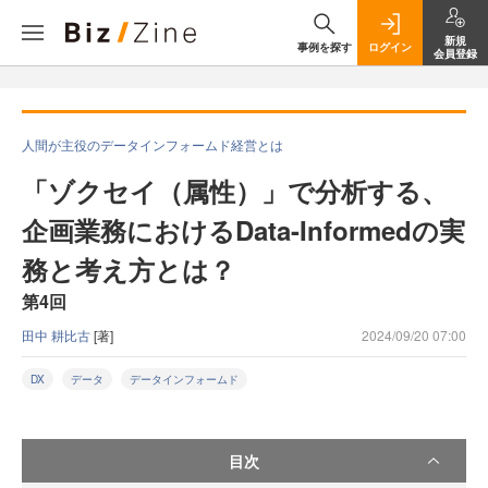
新規
事例を探す
ログイン
会員登録
人間が主役のデータインフォームド経営とは
「ゾクセイ（属性）」で分析する、
企画業務におけるData-Informedの実
務と考え方とは？
第4回
田中 耕比古
[著]
2024/09/20 07:00
DX
データ
データインフォームド
目次