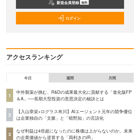
新規会員登録
無料
ログイン
アクセスランキング
今日
週間
月間
中外製薬が挑む、R&Dの成果最大化に貢献する「進化版FP
1
＆A」──長期大型投資の意思決定の秘訣とは
【入山章栄×ログラス布川】AIエージェント元年の競争優位
2
は企業独自の「文脈」と「暗黙知」の言語化
なぜ利益は4倍超になったのに株価は上がらないのか。未来
3
の企業価値から逆算する「両利きのIR」