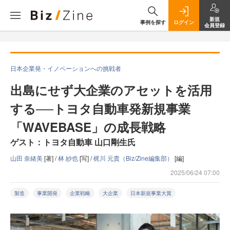
新規
事例を探す
ログイン
会員登録
日本企業発・イノベーションへの挑戦者
出島にせず大企業のアセットを活用
する──トヨタ自動車発新規事業
「WAVEBASE」の成長戦略
ゲスト：トヨタ自動車 山口剛生氏
山田 奈緒美
[著] /
林 紗也
[写] /
梶川 元貴（Biz/Zine編集部）
[編]
2025/06/24 07:00
製造
事業開発
企業戦略
大企業
日本新規事業大賞