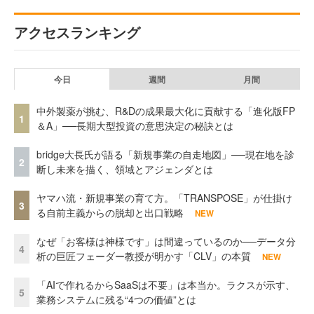
アクセスランキング
今日
週間
月間
中外製薬が挑む、R&Dの成果最大化に貢献する「進化版FP
1
＆A」──長期大型投資の意思決定の秘訣とは
bridge大長氏が語る「新規事業の自走地図」──現在地を診
2
断し未来を描く、領域とアジェンダとは
ヤマハ流・新規事業の育て方。「TRANSPOSE」が仕掛け
3
る自前主義からの脱却と出口戦略
NEW
なぜ「お客様は神様です」は間違っているのか──データ分
4
析の巨匠フェーダー教授が明かす「CLV」の本質
NEW
「AIで作れるからSaaSは不要」は本当か。ラクスが示す、
5
業務システムに残る“4つの価値”とは