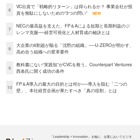
VC出資で「戦略的リターン」は得られるか？ 事業会社が投
6
資を無駄にしないための“3つの問い”
NEW
NECの最高益を支えた、FP＆Aによる短期と長期利益のジ
7
レンマ克服──経営可視化と人材育成の秘訣とは
大企業の6割超が陥る「沈黙の組織」──U-ZEROが明かす、
8
高め合う組織への変革要件
教科書にない“実践知”がCVCを救う。Counterpart Ventures
9
西条氏に聞く成功の条件
FP＆A導入の最大の目的とは何か──導入を阻む「二つの
10
壁」、本社経営企画が果たすべき「真の役割」とは
「Leadership ☓ Innovation」を軸に、企業においてビジネ