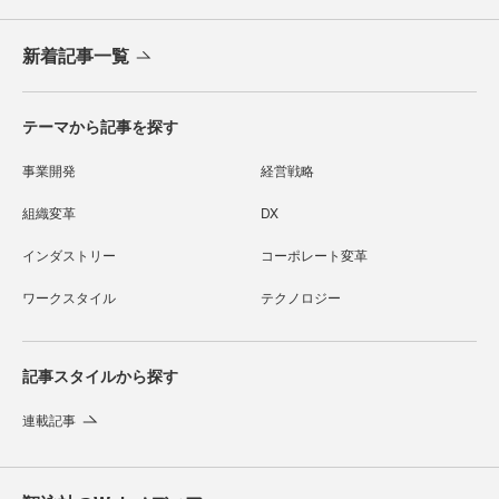
新着記事一覧
テーマから記事を探す
事業開発
経営戦略
組織変革
DX
インダストリー
コーポレート変革
ワークスタイル
テクノロジー
記事スタイルから探す
連載記事