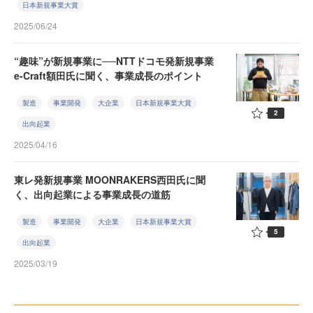
日本新規事業大賞
2025/06/24
“趣味”が新規事業に──NTTドコモ発新規事業
e-Craft額田氏に聞く、事業成長のポイント
製造
事業開発
大企業
日本新規事業大賞
2
出向起業
2025/04/16
東レ発新規事業 MOONRAKERS西田氏に聞
く、出向起業による事業成長の道筋
製造
事業開発
大企業
日本新規事業大賞
5
出向起業
2025/03/19