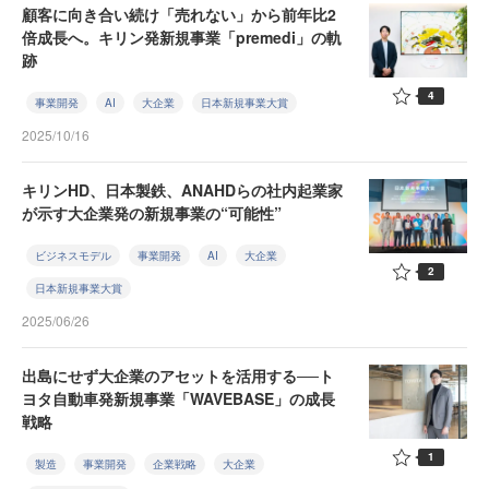
顧客に向き合い続け「売れない」から前年比2
倍成長へ。キリン発新規事業「premedi」の軌
跡
4
事業開発
AI
大企業
日本新規事業大賞
2025/10/16
キリンHD、日本製鉄、ANAHDらの社内起業家
が示す大企業発の新規事業の“可能性”
ビジネスモデル
事業開発
AI
大企業
2
日本新規事業大賞
2025/06/26
出島にせず大企業のアセットを活用する──ト
ヨタ自動車発新規事業「WAVEBASE」の成長
戦略
1
製造
事業開発
企業戦略
大企業