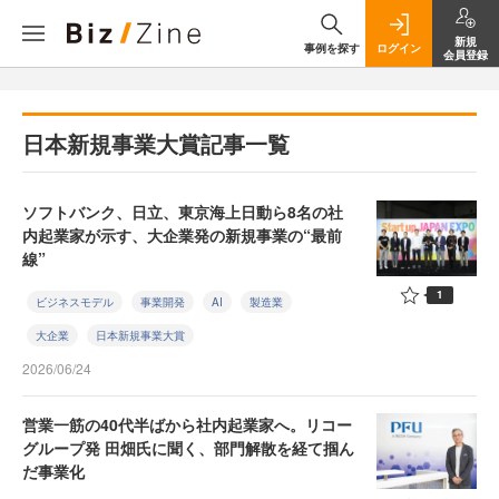
新規
事例を探す
ログイン
会員登録
日本新規事業大賞記事一覧
ソフトバンク、日立、東京海上日動ら8名の社
内起業家が示す、大企業発の新規事業の“最前
線”
1
ビジネスモデル
事業開発
AI
製造業
大企業
日本新規事業大賞
2026/06/24
営業一筋の40代半ばから社内起業家へ。リコー
グループ発 田畑氏に聞く、部門解散を経て掴ん
だ事業化