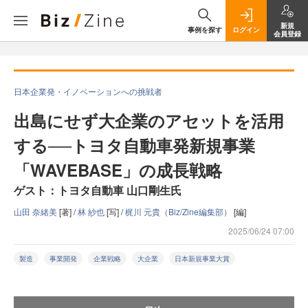
新規
事例を探す
ログイン
会員登録
日本企業発・イノベーションへの挑戦者
出島にせず大企業のアセットを活用
する──トヨタ自動車発新規事業
「WAVEBASE」の成長戦略
ゲスト：トヨタ自動車 山口剛生氏
山田 奈緒美
[著] /
林 紗也
[写] /
梶川 元貴（Biz/Zine編集部）
[編]
2025/06/24 07:00
製造
事業開発
企業戦略
大企業
日本新規事業大賞