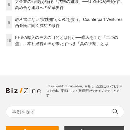
大企業の6割超が陥る「沈黙の組織」──U-ZEROが明かす、
8
高め合う組織への変革要件
教科書にない“実践知”がCVCを救う。Counterpart Ventures
9
西条氏に聞く成功の条件
FP＆A導入の最大の目的とは何か──導入を阻む「二つの
10
壁」、本社経営企画が果たすべき「真の役割」とは
「Leadership ☓ Innovation」を軸に、企業においてビジネ
スを創出、変革していく事業開発者のためのメディアで
す。