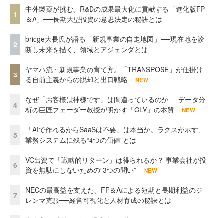
中外製薬が挑む、R&Dの成果最大化に貢献する「進化版FP
1
＆A」──長期大型投資の意思決定の秘訣とは
bridge大長氏が語る「新規事業の自走地図」──現在地を診
2
断し未来を描く、領域とアジェンダとは
ヤマハ流・新規事業の育て方。「TRANSPOSE」が仕掛け
3
る自前主義からの脱却と出口戦略
NEW
なぜ「お客様は神様です」は間違っているのか──データ分
4
析の巨匠フェーダー教授が明かす「CLV」の本質
NEW
「AIで作れるからSaaSは不要」は本当か。ラクスが示す、
5
業務システムに残る“4つの価値”とは
VC出資で「戦略的リターン」は得られるか？ 事業会社が投
6
資を無駄にしないための“3つの問い”
NEW
NECの最高益を支えた、FP＆Aによる短期と長期利益のジ
7
レンマ克服──経営可視化と人材育成の秘訣とは