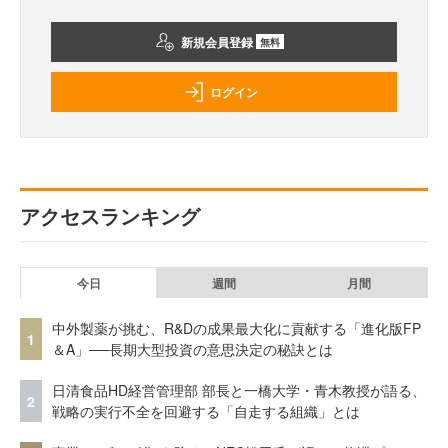
新規会員登録
無料
ログイン
アクセスランキング
今日
週間
月間
中外製薬が挑む、R&Dの成果最大化に貢献する「進化版FP
1
＆A」──長期大型投資の意思決定の秘訣とは
日清食品HD経営管理部 部長と一橋大学・青木教授が語る、
2
戦略の実行不全を回避する「自走する組織」とは