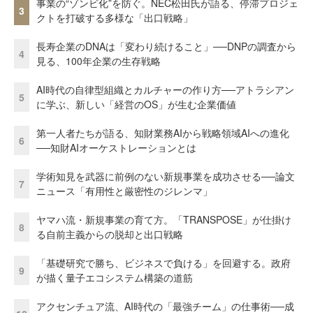
事業の“ゾンビ化”を防ぐ。NEC松田氏が語る、停滞プロジェ
3
クトを打破する多様な「出口戦略」
長寿企業のDNAは「変わり続けること」──DNPの調査から
4
見る、100年企業の生存戦略
AI時代の自律型組織とカルチャーの作り方──アトラシアン
5
に学ぶ、新しい「経営のOS」が生む企業価値
第一人者たちが語る、知財業務AIから戦略領域AIへの進化
6
──知財AIオーケストレーションとは
学術知見を武器に前例のない新規事業を成功させる──論文
7
ニュース「有用性と厳密性のジレンマ」
ヤマハ流・新規事業の育て方。「TRANSPOSE」が仕掛け
8
る自前主義からの脱却と出口戦略
「基礎研究で勝ち、ビジネスで負ける」を回避する。政府
9
が描く量子エコシステム構築の道筋
アクセンチュア流、AI時代の「最強チーム」の仕事術──成