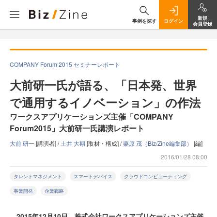
新規
事例を探す
ログイン
会員登録
COMPANY Forum 2015 セミナーレポート
大前研一氏が語る、「日本発、世界
で通用するイノベーション」の作法
ワークスアプリケーションズ主催「COMPANY
Forum2015」大前研一氏講演レポート
大前 研一
[講演者] /
土井 大期
[取材・構成] /
栗原 茂（Biz/Zine編集部）
[編]
2016/01/28 08:00
タレントマネジメント
スマートデバイス
クラウドコンピューティング
事業開発
企業戦略
2015年12月10日、株式会社ワークスアプリケーションズ主催