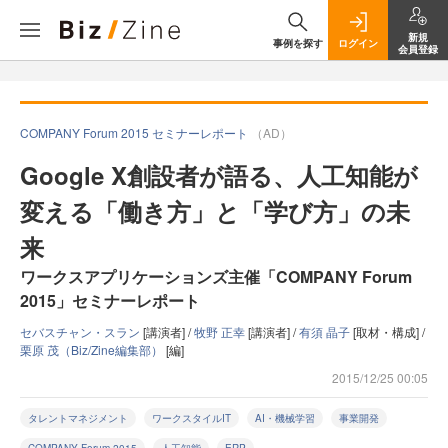
新規
事例を探す
ログイン
会員登録
COMPANY Forum 2015 セミナーレポート
（AD）
Google X創設者が語る、人工知能が
変える「働き方」と「学び方」の未
来
ワークスアプリケーションズ主催「COMPANY Forum
2015」セミナーレポート
セバスチャン・スラン
[講演者] /
牧野 正幸
[講演者] /
有須 晶子
[取材・構成] /
栗原 茂（Biz/Zine編集部）
[編]
2015/12/25 00:05
タレントマネジメント
ワークスタイルIT
AI・機械学習
事業開発