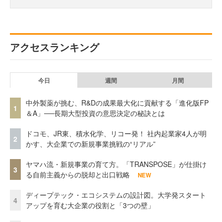
アクセスランキング
今日
週間
月間
中外製薬が挑む、R&Dの成果最大化に貢献する「進化版FP
1
＆A」──長期大型投資の意思決定の秘訣とは
ドコモ、JR東、積水化学、リコー発！ 社内起業家4人が明
2
かす、大企業での新規事業挑戦の“リアル”
ヤマハ流・新規事業の育て方。「TRANSPOSE」が仕掛け
3
る自前主義からの脱却と出口戦略
NEW
ディープテック・エコシステムの設計図。大学発スタート
4
アップを育む大企業の役割と「3つの壁」