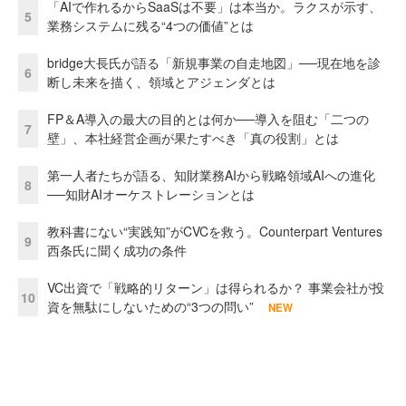
「AIで作れるからSaaSは不要」は本当か。ラクスが示す、
5
業務システムに残る“4つの価値”とは
bridge大長氏が語る「新規事業の自走地図」──現在地を診
6
断し未来を描く、領域とアジェンダとは
FP＆A導入の最大の目的とは何か──導入を阻む「二つの
7
壁」、本社経営企画が果たすべき「真の役割」とは
第一人者たちが語る、知財業務AIから戦略領域AIへの進化
8
──知財AIオーケストレーションとは
教科書にない“実践知”がCVCを救う。Counterpart Ventures
9
西条氏に聞く成功の条件
VC出資で「戦略的リターン」は得られるか？ 事業会社が投
10
資を無駄にしないための“3つの問い”
NEW