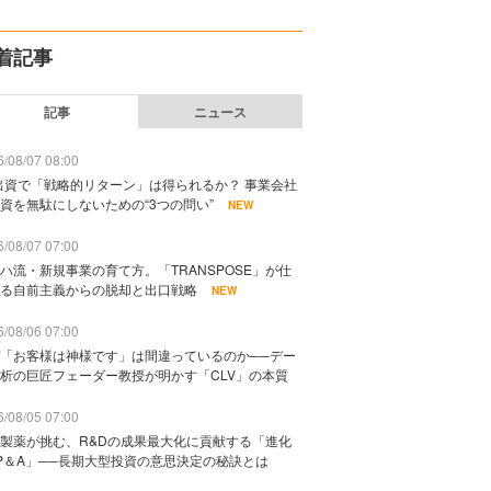
着記事
記事
ニュース
/08/07 08:00
出資で「戦略的リターン」は得られるか？ 事業会社
資を無駄にしないための“3つの問い”
NEW
/08/07 07:00
ハ流・新規事業の育て方。「TRANSPOSE」が仕
る自前主義からの脱却と出口戦略
NEW
/08/06 07:00
「お客様は神様です」は間違っているのか──デー
析の巨匠フェーダー教授が明かす「CLV」の本質
/08/05 07:00
製薬が挑む、R&Dの成果最大化に貢献する「進化
P＆A」──長期大型投資の意思決定の秘訣とは