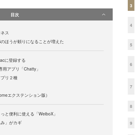
3
目次
4
ジネス
Sのほうが頼りになることが増えた
5
acに登録する
6
専用アプリ「Chatty」
用アプリ２種
7
Chromeエクステンション版）
8
っと便利に使える「WeiboX」
込み」がカギ
9