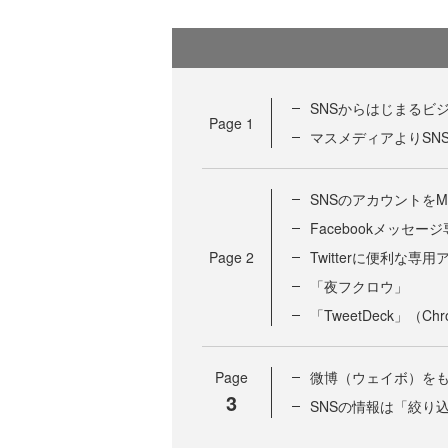
SNSからはじまるビ
Page
1
マスメディアよりSN
SNSのアカウントをM
Facebookメッセージ
Page
2
Twitterに便利な専
「夜フクロウ」
「TweetDeck」（
Page
微博（ウェイボ）をも
3
SNSの情報は「絞り