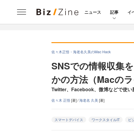
ニュース
記事
イ
佐々木正悟・海老名久美のMac Hack
SNSでの情報収集
かの方法（Macの
Twitter、Facebook、微博などで
佐々木 正悟
[著] /
海老名 久美
[著]
スマートデバイス
ワークスタイルIT
ビ