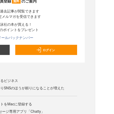
員登録
のご案内
無料
過去記事が閲覧できます
定メルマガを受信できます
泳社の本が買える！
分のポイントをプレゼント
メールバックナンバー
ログイン
まるビジネス
りSNSのほうが頼りになることが増えた
ントをMacに登録する
ッセージ専用アプリ「Chatty」