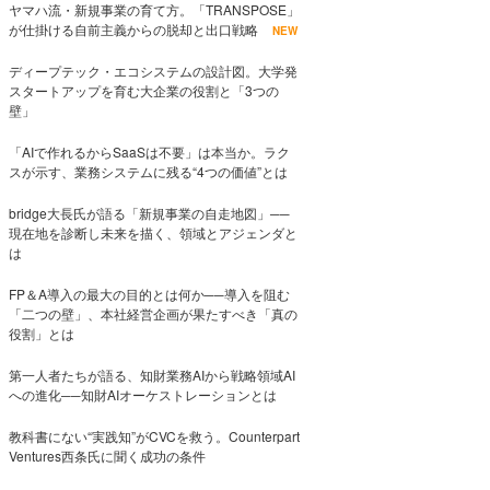
ヤマハ流・新規事業の育て方。「TRANSPOSE」
が仕掛ける自前主義からの脱却と出口戦略
NEW
ディープテック・エコシステムの設計図。大学発
スタートアップを育む大企業の役割と「3つの
壁」
「AIで作れるからSaaSは不要」は本当か。ラク
スが示す、業務システムに残る“4つの価値”とは
bridge大長氏が語る「新規事業の自走地図」──
現在地を診断し未来を描く、領域とアジェンダと
は
FP＆A導入の最大の目的とは何か──導入を阻む
「二つの壁」、本社経営企画が果たすべき「真の
役割」とは
第一人者たちが語る、知財業務AIから戦略領域AI
への進化──知財AIオーケストレーションとは
教科書にない“実践知”がCVCを救う。Counterpart
Ventures西条氏に聞く成功の条件