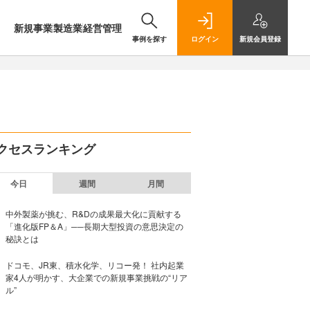
新規事業
製造業
経営管理
事例を探す
ログイン
新規
会員登録
クセスランキング
今日
週間
月間
中外製薬が挑む、R&Dの成果最大化に貢献する
「進化版FP＆A」──長期大型投資の意思決定の
秘訣とは
ドコモ、JR東、積水化学、リコー発！ 社内起業
家4人が明かす、大企業での新規事業挑戦の“リア
ル”