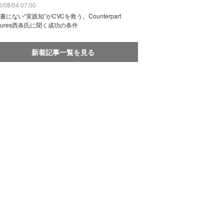
/08/04 07:00
書にない“実践知”がCVCを救う。Counterpart
ntures西条氏に聞く成功の条件
新着記事一覧を見る