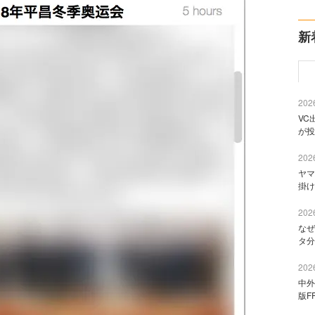
新
2026
VC
が投
2026
ヤマ
掛け
2026
なぜ
タ分
2026
中外
版F