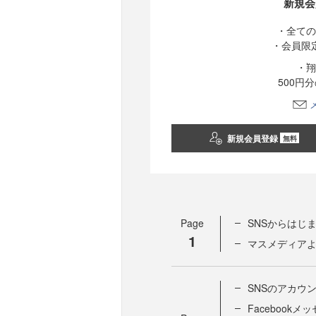
新規会
・全ての
・会員限
・翔
500円
新規会員登録
無料
Page
SNSからはじ
1
マスメディアよ
SNSのアカウ
Facebookメ