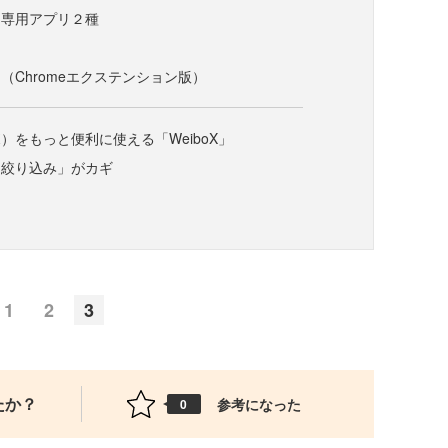
便利な専用アプリ２種
」
ck」（Chromeエクステンション版）
）をもっと便利に使える「WeiboX」
「絞り込み」がカギ
1
2
3
たか？
参考になった
0