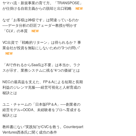
ヤマハ流・新規事業の育て方。「TRANSPOSE」
が仕掛ける自前主義からの脱却と出口戦略
NEW
なぜ「お客様は神様です」は間違っているのか
──データ分析の巨匠フェーダー教授が明かす
「CLV」の本質
NEW
VC出資で「戦略的リターン」は得られるか？ 事
業会社が投資を無駄にしないための“3つの問い”
NEW
「AIで作れるからSaaSは不要」は本当か。ラク
スが示す、業務システムに残る“4つの価値”とは
NECの最高益を支えた、FP＆Aによる短期と長期
利益のジレンマ克服──経営可視化と人材育成の
秘訣とは
ユニ・チャームの「日本版FP＆A」──創業者の
経営モデル×OODA、未経験者をプロへ育成する
秘訣とは
教科書にない“実践知”がCVCを救う。Counterpart
Ventures西条氏に聞く成功の条件