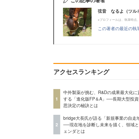
この記事の著者
弦音 なるよ（ツル
※プロフィールは、執筆時点
この著者の最近の執
アクセスランキング
中外製薬が挑む、R&Dの成果最大化に
1
する「進化版FP＆A」──長期大型投
思決定の秘訣とは
bridge大長氏が語る「新規事業の自走
2
──現在地を診断し未来を描く、領域
ェンダとは