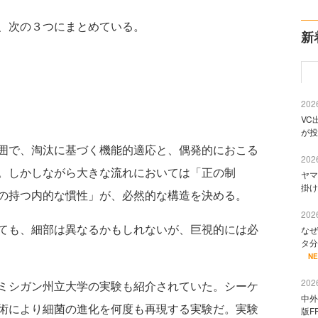
、次の３つにまとめている。
新
2026
VC
が投
囲で、淘汰に基づく機能的適応と、偶発的におこる
2026
。しかしながら大きな流れにおいては「正の制
ヤマ
掛け
の持つ内的な慣性」が、必然的な構造を決める。
2026
ても、細部は異なるかもしれないが、巨視的には必
なぜ
タ分
N
2026
ミシガン州立大学の実験も紹介されていた。シーケ
中外
術により細菌の進化を何度も再現する実験だ。実験
版F