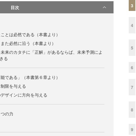
3
目次
4
たことは必然である（本書より）
もまた必然に沿う（本書より）
5
、未来のカタチに「正解」があるならば、未来予測によ
きる
6
可能である」（本書第６章より）
に制限を与える
7
のデザインに方向を与える
8
３つの力
9