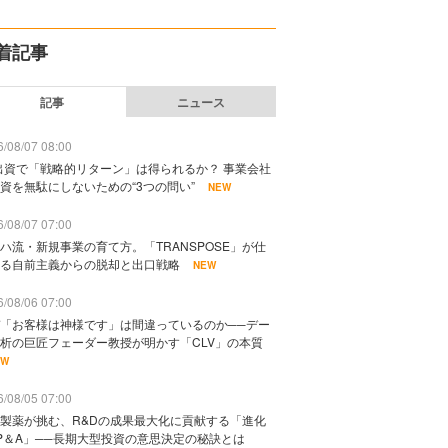
着記事
記事
ニュース
/08/07 08:00
出資で「戦略的リターン」は得られるか？ 事業会社
資を無駄にしないための“3つの問い”
NEW
/08/07 07:00
ハ流・新規事業の育て方。「TRANSPOSE」が仕
る自前主義からの脱却と出口戦略
NEW
/08/06 07:00
「お客様は神様です」は間違っているのか──デー
析の巨匠フェーダー教授が明かす「CLV」の本質
EW
/08/05 07:00
製薬が挑む、R&Dの成果最大化に貢献する「進化
P＆A」──長期大型投資の意思決定の秘訣とは