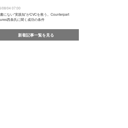
/08/04 07:00
書にない“実践知”がCVCを救う。Counterpart
ntures西条氏に聞く成功の条件
新着記事一覧を見る