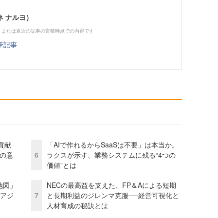
ネ ナルヨ）
、または直近の記事の寄稿時点での内容です
筆記事
貢献
「AIで作れるからSaaSは不要」は本当か。
資の意
6
ラクスが示す、業務システムに残る“4つの
価値”とは
地図」
NECの最高益を支えた、FP＆Aによる短期
とアジ
7
と長期利益のジレンマ克服──経営可視化と
人材育成の秘訣とは