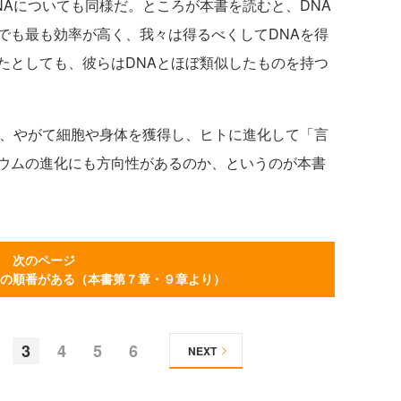
NAについても同様だ。ところが本書を読むと、DNA
でも最も効率が高く、我々は得るべくしてDNAを得
たとしても、彼らはDNAとほぼ類似したものを持つ
、やがて細胞や身体を獲得し、ヒトに進化して「言
ウムの進化にも方向性があるのか、というのが本書
次のページ
の順番がある（本書第７章・９章より）
3
4
5
6
NEXT