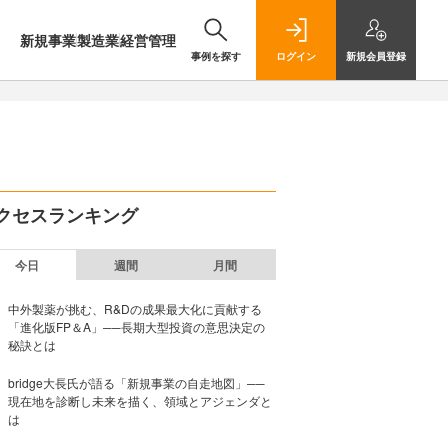
新規事業
製造業
経営管理
事例を探す
ログイン
新規
会員登録
クセスランキング
今日
週間
月間
中外製薬が挑む、R&Dの成果最大化に貢献する
「進化版FP＆A」──長期大型投資の意思決定の
秘訣とは
bridge大長氏が語る「新規事業の自走地図」──
現在地を診断し未来を描く、領域とアジェンダと
は