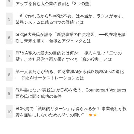
4
アップを育む大企業の役割と「3つの壁」
「AIで作れるからSaaSは不要」は本当か。ラクスが示す、
5
業務システムに残る“4つの価値”とは
bridge大長氏が語る「新規事業の自走地図」──現在地を診
6
断し未来を描く、領域とアジェンダとは
FP＆A導入の最大の目的とは何か──導入を阻む「二つの
7
壁」、本社経営企画が果たすべき「真の役割」とは
第一人者たちが語る、知財業務AIから戦略領域AIへの進化
8
──知財AIオーケストレーションとは
教科書にない“実践知”がCVCを救う。Counterpart Ventures
9
西条氏に聞く成功の条件
VC出資で「戦略的リターン」は得られるか？ 事業会社が投
10
資を無駄にしないための“3つの問い”
NEW