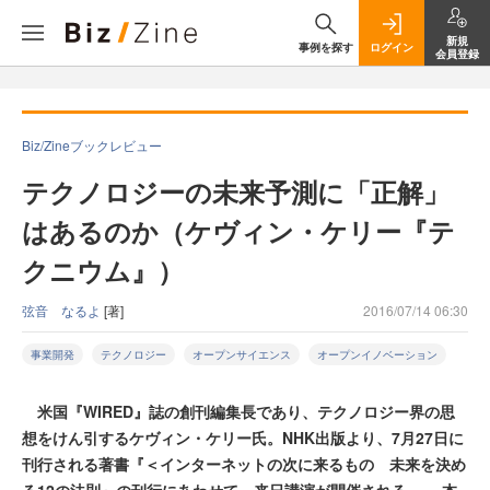
新規
事例を探す
ログイン
会員登録
Biz/Zineブックレビュー
テクノロジーの未来予測に「正解」
はあるのか（ケヴィン・ケリー『テ
クニウム』）
弦音 なるよ
[著]
2016/07/14 06:30
事業開発
テクノロジー
オープンサイエンス
オープンイノベーション
米国『WIRED』誌の創刊編集長であり、テクノロジー界の思
想をけん引するケヴィン・ケリー氏。NHK出版より、7月27日に
刊行される著書『＜インターネットの次に来るもの 未来を決め