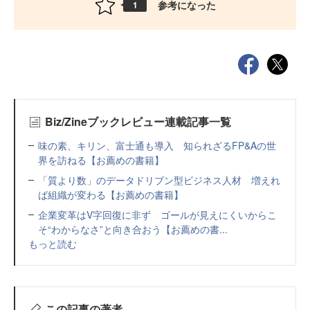
参考になった
1
Biz/Zineブックレビュー連載記事一覧
味の素、キリン、富士通も導入 知られざるFP&Aの世
界を訪ねる【お薦めの書籍】
「質より数」のデータドリブン型ビジネス人材 増えれ
ば組織が変わる【お薦めの書籍】
企業変革はV字回復に非ず ゴールが見えにくいからこ
そ“わからなさ”と向き合おう【お薦めの書...
もっと読む
この記事の著者