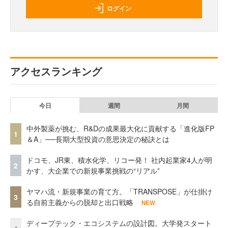
ログイン
アクセスランキング
今日
週間
月間
中外製薬が挑む、R&Dの成果最大化に貢献する「進化版FP
1
＆A」──長期大型投資の意思決定の秘訣とは
ドコモ、JR東、積水化学、リコー発！ 社内起業家4人が明
2
かす、大企業での新規事業挑戦の“リアル”
ヤマハ流・新規事業の育て方。「TRANSPOSE」が仕掛け
3
る自前主義からの脱却と出口戦略
NEW
ディープテック・エコシステムの設計図。大学発スタート