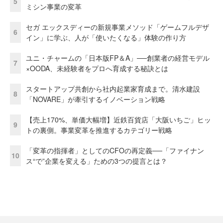
5
ミシン事業の変革
セガ エックスディーの新規事業メソッド「ゲームフルデザ
6
イン」に学ぶ、人が「使いたくなる」体験の作り方
ユニ・チャームの「日本版FP＆A」──創業者の経営モデル
7
×OODA、未経験者をプロへ育成する秘訣とは
スタートアップ共創から社内起業家育成まで。清水建設
8
「NOVARE」が牽引するイノベーション戦略
【売上170%、単価大幅増】近鉄百貨店「大阪いちご」ヒッ
9
トの裏側。事業変革を推進するカテゴリー戦略
「変革の指揮者」としてのCFOの再定義──「ファイナン
10
ス“で”企業を変える」ための3つの提言とは？