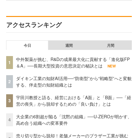
アクセスランキング
今日
週間
月間
中外製薬が挑む、R&Dの成果最大化に貢献する「進化版FP
1
＆A」──長期大型投資の意思決定の秘訣とは
NEW
ダイキン工業の知財AI活用──“防衛型”から“戦略型”へと変貌
2
する、伴走型の知財組織とは
宇田川教授と語る、経営における「A面」と「B面」──「経
3
営の喪失」から脱却するための「良い負け」とは
大企業の6割超が陥る「沈黙の組織」──U-ZEROが明かす、
4
高め合う組織への変革要件
売り切り型から脱却！老舗メーカーのブラザー工業が挑む