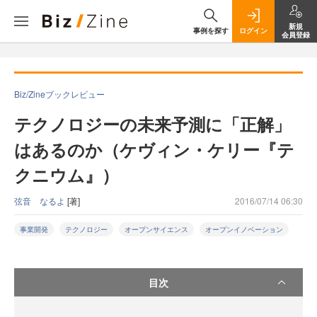
新規
事例を探す
ログイン
会員登録
Biz/Zineブックレビュー
テクノロジーの未来予測に「正解」
はあるのか（ケヴィン・ケリー『テ
クニウム』）
弦音 なるよ
[著]
2016/07/14 06:30
事業開発
テクノロジー
オープンサイエンス
オープンイノベーション
目次