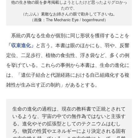
他の生き物の眼を参考掲載しようとしたけど思ったよりグロかっ
たので、
（たぶん）素敵なお姉さんの眼で勘弁して下さいね。
（画像：The Mechanic Eye / bogenfreund）
系統の異なる生命が個別に同じ形状を獲得することを
「収束進化」
と言う。本書は眼のほかにも、羽や、反響
定位、二足歩行、植物の食虫性、浮き袋など、多くの例
を挙げている。これらの事例から本書は、生命の進化に
は、「遺伝子結合と代謝経路における自己組織化する複
雑性が生み出す正の制約」があるとする。
生命の進化の過程は、現在の教科書で正統とされて
いるような、宇宙の中での無作為ではないと主張す
る。進化やその拡張型としてのテクニウムはむし
ろ、物質の性質やエネルギーにより決定される固有