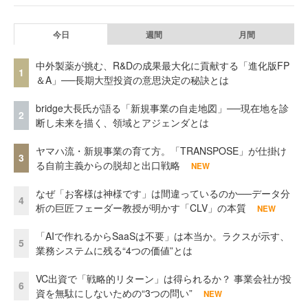
今日
週間
月間
中外製薬が挑む、R&Dの成果最大化に貢献する「進化版FP
1
＆A」──長期大型投資の意思決定の秘訣とは
bridge大長氏が語る「新規事業の自走地図」──現在地を診
2
断し未来を描く、領域とアジェンダとは
ヤマハ流・新規事業の育て方。「TRANSPOSE」が仕掛け
3
る自前主義からの脱却と出口戦略
NEW
なぜ「お客様は神様です」は間違っているのか──データ分
4
析の巨匠フェーダー教授が明かす「CLV」の本質
NEW
「AIで作れるからSaaSは不要」は本当か。ラクスが示す、
5
業務システムに残る“4つの価値”とは
VC出資で「戦略的リターン」は得られるか？ 事業会社が投
6
資を無駄にしないための“3つの問い”
NEW