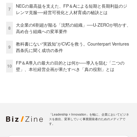
NECの最高益を支えた、FP＆Aによる短期と長期利益のジ
7
レンマ克服──経営可視化と人材育成の秘訣とは
大企業の6割超が陥る「沈黙の組織」──U-ZEROが明かす、
8
高め合う組織への変革要件
教科書にない“実践知”がCVCを救う。Counterpart Ventures
9
西条氏に聞く成功の条件
FP＆A導入の最大の目的とは何か──導入を阻む「二つの
10
壁」、本社経営企画が果たすべき「真の役割」とは
「Leadership ☓ Innovation」を軸に、企業においてビジネ
スを創出、変革していく事業開発者のためのメディアで
す。