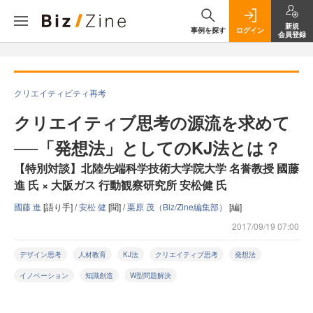
新規
事例を探す
ログイン
会員登録
クリエイティビティ再考
クリエイティブ思考の源流を求めて
──「発想法」としてのKJ法とは？
【特別対談】北陸先端科学技術大学院大学 名誉教授 國藤
進 氏 × 大阪ガス 行動観察研究所 安松健 氏
國藤 進
[語り手] /
安松 健
[聞] /
栗原 茂（Biz/Zine編集部）
[編]
2017/09/19 07:00
デザイン思考
人材教育
KJ法
クリエイティブ思考
発想法
イノベーション
知識創造
W型問題解決