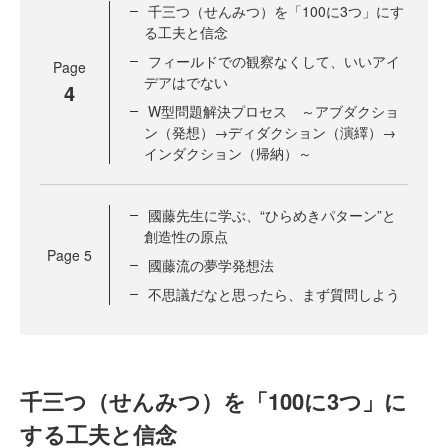
千三つ（せんみつ）を「100に3つ」にす
る工夫と信念
フィールドでの観察なくして、いいアイ
Page
デアはでない
4
W型問題解決プロセス ～アブダクショ
ン（発想）→ディダクション（演繹）→
インダクション（帰納）～
國藤先生に学ぶ、“ひらめきパターン”と
創造性の原点
Page
5
國藤流の夢学発想法
不思議だなと思ったら、まず質問しよう
千三つ（せんみつ）を「100に3つ」に
する工夫と信念