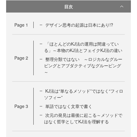
目次
Page
1
デザイン思考の起源は日本にあり!?
「ほとんどのKJ法の運用は間違ってい
る」～本物のKJ法とフェイクKJ法の違い
Page
2
整理分類ではない ～ロジカルなグルー
ピングとアブダクティブなグルーピング
～
KJ法は“単なるメソッド”ではなく“フィロ
ソフィー”
Page
3
単語ではなく文章で書く
次元の発見は最後に起こる～メソッドで
はなく哲学としてKJ法を理解する