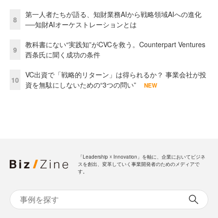
第一人者たちが語る、知財業務AIから戦略領域AIへの進化
8
──知財AIオーケストレーションとは
教科書にない“実践知”がCVCを救う。Counterpart Ventures
9
西条氏に聞く成功の条件
VC出資で「戦略的リターン」は得られるか？ 事業会社が投
10
資を無駄にしないための“3つの問い”
NEW
「Leadership ☓ Innovation」を軸に、企業においてビジネ
スを創出、変革していく事業開発者のためのメディアで
す。