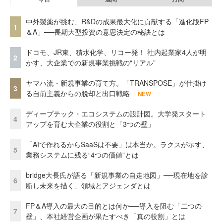
中外製薬が挑む、R&Dの成果最大化に貢献する「進化版FP
1
＆A」──長期大型投資の意思決定の秘訣とは
ドコモ、JR東、積水化学、リコー発！ 社内起業家4人が明
2
かす、大企業での新規事業挑戦の“リアル”
ヤマハ流・新規事業の育て方。「TRANSPOSE」が仕掛け
3
る自前主義からの脱却と出口戦略
NEW
ディープテック・エコシステムの設計図。大学発スタート
4
アップを育む大企業の役割と「3つの壁」
「AIで作れるからSaaSは不要」は本当か。ラクスが示す、
5
業務システムに残る“4つの価値”とは
bridge大長氏が語る「新規事業の自走地図」──現在地を診
6
断し未来を描く、領域とアジェンダとは
FP＆A導入の最大の目的とは何か──導入を阻む「二つの
7
壁」、本社経営企画が果たすべき「真の役割」とは