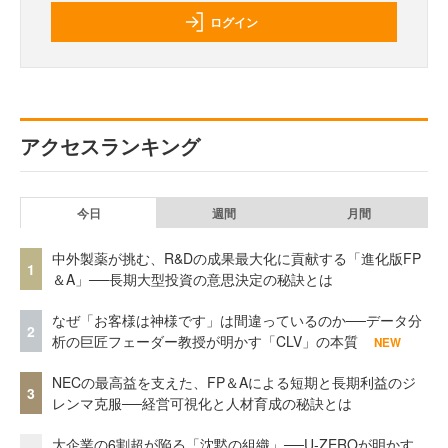
ログイン
アクセスランキング
今日
週間
月間
中外製薬が挑む、R&Dの成果最大化に貢献する「進化版FP
1
＆A」──長期大型投資の意思決定の秘訣とは
なぜ「お客様は神様です」は間違っているのか──データ分
2
析の巨匠フェーダー教授が明かす「CLV」の本質
NEW
NECの最高益を支えた、FP＆Aによる短期と長期利益のジ
3
レンマ克服──経営可視化と人材育成の秘訣とは
大企業の6割超が陥る「沈黙の組織」──U-ZEROが明かす、