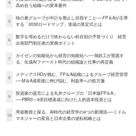
4
高め合う組織への変革要件
味の素グループが中計を廃止し目指すこと──FP＆Aが主導
5
する「2030ロードマップ」達成の算定式とは
数字を埋めるだけで終わらない科目別の予算づくり 経営
6
企画部門初任者の実務ポイント
カイゼンの知能化から経営の知能化へ──旭鉄工が実践す
7
る、生成AIファースト時代の組織論と仕事の再定義
メディアスHDが挑む、FP＆A組織によるグループ経営管理
8
──M＆A成長後に伸び悩む、利益率への処方箋
投資家の提言による丸井グループの「日本版FP＆A」
9
──PBR3～4倍目標達成に向けた人的資本投資とは
琴坂教授と探る、AI時代の経営学の4つの新潮流──ミドル
10
マネジャーの変容と日本企業の逆転戦略とは