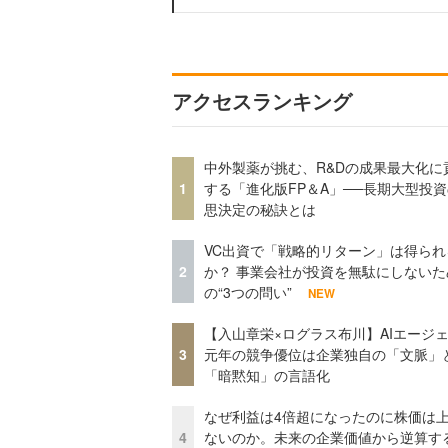
アクセスランキング
中外製薬が挑む、R&Dの成果最大化に
1
する「進化版FP＆A」──長期大型投
思決定の秘訣とは
VC出資で「戦略的リターン」は得られ
2
か？ 事業会社が投資を無駄にしないた
の“3つの問い”
NEW
【入山章栄×ログラス布川】AIエージ
3
元年の競争優位は企業独自の「文脈」
「暗黙知」の言語化
なぜ利益は4倍超になったのに株価は
4
ないのか。未来の企業価値から逆算す