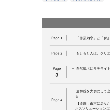
Page
1
「作業効率」と「付
Page
2
もともと人は、クリ
Page
自然環境にサテライ
3
違和感を大切にして
る
Page
4
【後編：東京に居なが
ネスソリューションズ