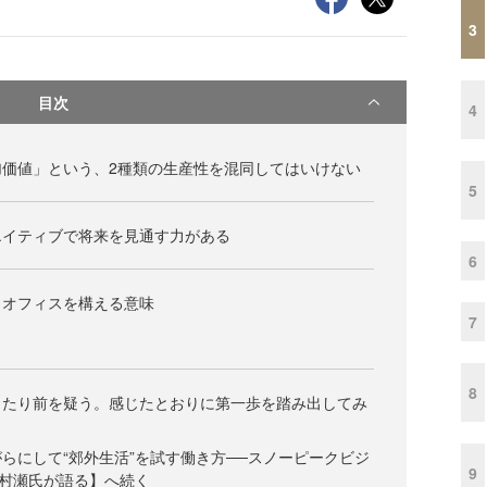
3
目次
4
加価値」という、2種類の生産性を混同してはいけない
5
エイティブで将来を見通す力がある
6
トオフィスを構える意味
7
8
当たり前を疑う。感じたとおりに第一歩を踏み出してみ
らにして“郊外生活”を試す働き方──スノーピークビジ
9
村瀬氏が語る】へ続く