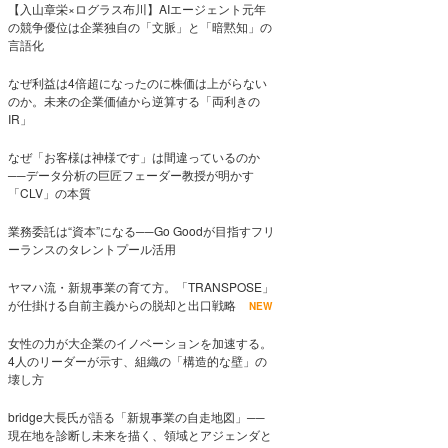
【入山章栄×ログラス布川】AIエージェント元年
の競争優位は企業独自の「文脈」と「暗黙知」の
言語化
なぜ利益は4倍超になったのに株価は上がらない
のか。未来の企業価値から逆算する「両利きの
IR」
なぜ「お客様は神様です」は間違っているのか
──データ分析の巨匠フェーダー教授が明かす
「CLV」の本質
業務委託は“資本”になる──Go Goodが目指すフリ
ーランスのタレントプール活用
ヤマハ流・新規事業の育て方。「TRANSPOSE」
が仕掛ける自前主義からの脱却と出口戦略
NEW
女性の力が大企業のイノベーションを加速する。
4人のリーダーが示す、組織の「構造的な壁」の
壊し方
bridge大長氏が語る「新規事業の自走地図」──
現在地を診断し未来を描く、領域とアジェンダと