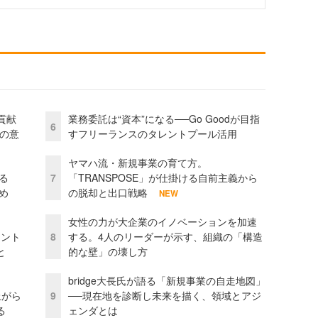
貢献
業務委託は“資本”になる──Go Goodが目指
6
資の意
すフリーランスのタレントプール活用
ヤマハ流・新規事業の育て方。
る
7
「TRANSPOSE」が仕掛ける自前主義から
め
の脱却と出口戦略
NEW
女性の力が大企業のイノベーションを加速
ェント
8
する。4人のリーダーが示す、組織の「構造
と
的な壁」の壊し方
bridge大長氏が語る「新規事業の自走地図」
上がら
9
──現在地を診断し未来を描く、領域とアジ
る
ェンダとは