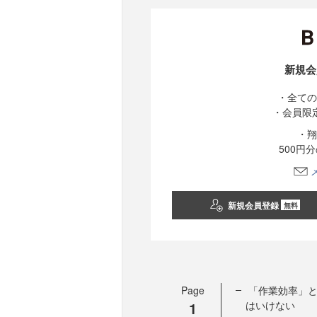
新規会
・全ての
・会員限
・翔
500円
新規会員登録
無料
Page
「作業効率」と
1
はいけない