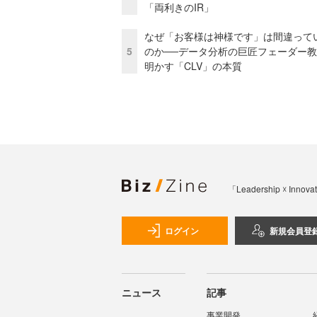
「両利きのIR」
なぜ「お客様は神様です」は間違って
5
のか──データ分析の巨匠フェーダー
明かす「CLV」の本質
「Leadership 
ログイン
新規会員登
ニュース
記事
事業開発