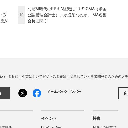
なぜAI時代のFP＆A組織に「US-CMA（米国
いる
10
公認管理会計士）」が必須なのか。IMA名誉
教授が
会長に聞く
☓ Innovation」を軸に、企業においてビジネスを創出、変革していく事業開発者のための
メールバックナンバー
広
録
イベント
特集
経営戦略
Biz/Zine Day
AI時代の経営管