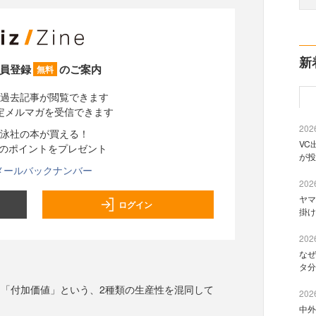
新
員登録
のご案内
無料
過去記事が閲覧できます
定メルマガを受信できます
2026
泳社の本が買える！
VC
分のポイントをプレゼント
が投
メールバックナンバー
2026
ヤマ
ログイン
掛け
2026
なぜ
タ分
「付加価値」という、2種類の生産性を混同して
2026
中外