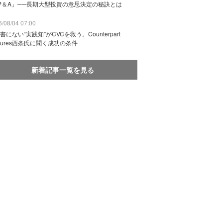
P＆A」──長期大型投資の意思決定の秘訣とは
/08/04 07:00
書にない“実践知”がCVCを救う。Counterpart
ntures西条氏に聞く成功の条件
新着記事一覧を見る