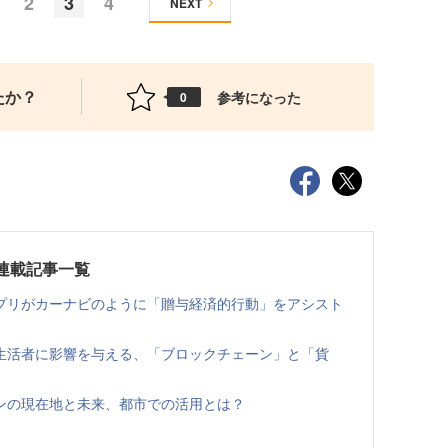
2
3
4
NEXT
たか？
参考になった
0
連載記事一覧
プリがカーナビのように「贈与経済的行動」をアシスト
けて生活者に影響を与える、「ブロックチェーン」と「貨
ンの現在地と未来、都市での活用とは？