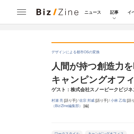
ニュース
記事
イ
デザインによる都市OSの変換
人間が持つ創造力を
キャンピングオフ
ゲスト：株式会社スノーピークビジネ
村瀬 亮
[語り手] /
佐宗 邦威
[語り手] /
小林 乙哉
[語り
（Biz/Zine編集部）
[編]
ワークスタイル
キャンピングオフィス