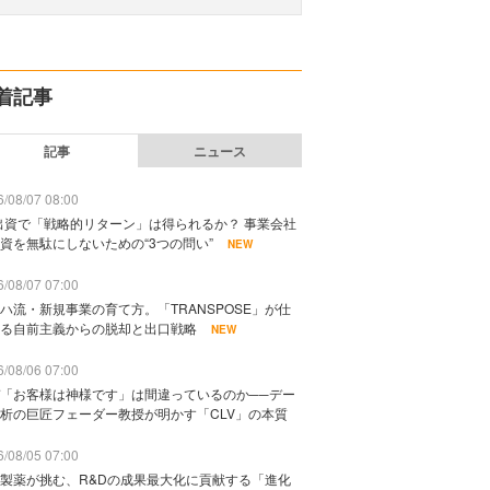
着記事
記事
ニュース
/08/07 08:00
出資で「戦略的リターン」は得られるか？ 事業会社
資を無駄にしないための“3つの問い”
NEW
/08/07 07:00
ハ流・新規事業の育て方。「TRANSPOSE」が仕
る自前主義からの脱却と出口戦略
NEW
/08/06 07:00
「お客様は神様です」は間違っているのか──デー
析の巨匠フェーダー教授が明かす「CLV」の本質
/08/05 07:00
製薬が挑む、R&Dの成果最大化に貢献する「進化