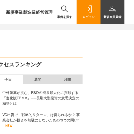
新規事業
製造業
経営管理
事例を探す
ログイン
新規
会員登録
クセスランキング
今日
週間
月間
中外製薬が挑む、R&Dの成果最大化に貢献する
「進化版FP＆A」──長期大型投資の意思決定の
秘訣とは
VC出資で「戦略的リターン」は得られるか？ 事
業会社が投資を無駄にしないための“3つの問い”
NEW