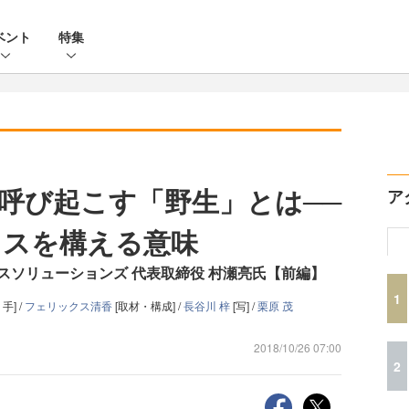
ベント
特集
呼び起こす「野生」とは──
ア
ィスを構える意味
スソリューションズ 代表取締役 村瀬亮氏【前編】
1
手] /
フェリックス清香
[取材・構成] /
長谷川 梓
[写] /
栗原 茂
2018/10/26 07:00
2