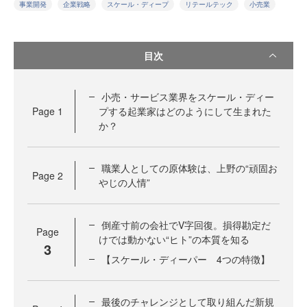
事業開発
企業戦略
スケール・ディープ
リテールテック
小売業
目次
小売・サービス業界をスケール・ディー
Page
1
プする起業家はどのようにして生まれた
か？
職業人としての原体験は、上野の“頑固お
Page
2
やじの人情”
倒産寸前の会社でV字回復。損得勘定だ
Page
けでは動かない“ヒト”の本質を知る
3
【スケール・ディーパー 4つの特徴】
最後のチャレンジとして取り組んだ新規