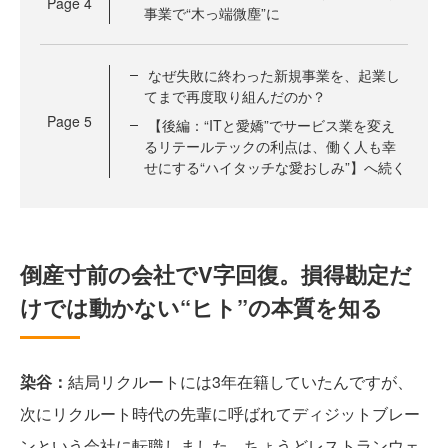
Page
4
事業で“木っ端微塵”に
なぜ失敗に終わった新規事業を、起業し
てまで再度取り組んだのか？
Page
5
【後編：“ITと愛嬌”でサービス業を変え
るリテールテックの利点は、働く人も幸
せにする“ハイタッチな愛おしみ”】へ続く
倒産寸前の会社でV字回復。損得勘定だ
けでは動かない“ヒト”の本質を知る
染谷：
結局リクルートには3年在籍していたんですが、
次にリクルート時代の先輩に呼ばれてディジットブレー
ンという会社に転職しました。ちょうどレストランウェ