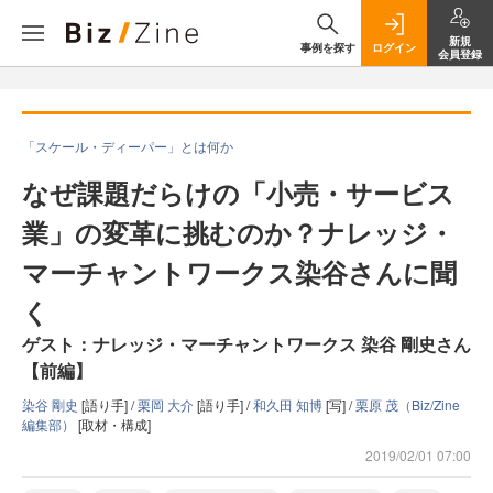
新規
事例を探す
ログイン
会員登録
「スケール・ディーパー」とは何か
なぜ課題だらけの「小売・サービス
業」の変革に挑むのか？ナレッジ・
マーチャントワークス染谷さんに聞
く
ゲスト：ナレッジ・マーチャントワークス 染谷 剛史さん
【前編】
染谷 剛史
[語り手] /
栗岡 大介
[語り手] /
和久田 知博
[写] /
栗原 茂（Biz/Zine
編集部）
[取材・構成]
2019/02/01 07:00