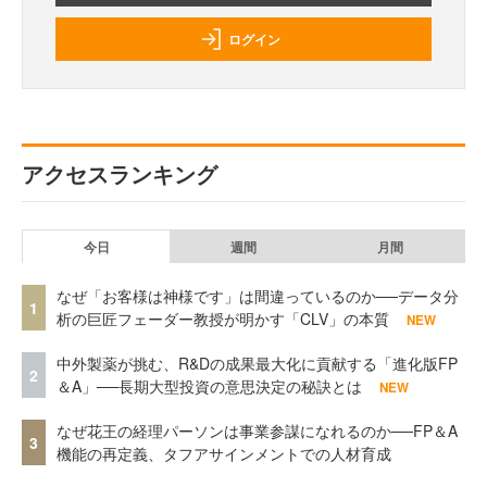
ログイン
アクセスランキング
今日
週間
月間
なぜ「お客様は神様です」は間違っているのか──データ分
1
析の巨匠フェーダー教授が明かす「CLV」の本質
NEW
中外製薬が挑む、R&Dの成果最大化に貢献する「進化版FP
2
＆A」──長期大型投資の意思決定の秘訣とは
NEW
なぜ花王の経理パーソンは事業参謀になれるのか──FP＆A
3
機能の再定義、タフアサインメントでの人材育成