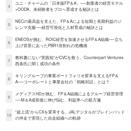
ユニ・チャームの「日本版FP＆A」──創業者の経営モデル
4
×OODA、未経験者をプロへ育成する秘訣とは
NECの最高益を支えた、FP＆Aによる短期と長期利益のジ
5
レンマ克服──経営可視化と人材育成の秘訣とは
ENEOSが挑む、ROIC経営を加速させるFP＆A組織──立ち
6
上げ背景にあったPBR1倍割れの危機感
教科書にない“実践知”がCVCを救う。Counterpart Ventures
7
西条氏に聞く成功の条件
キリングループの事業ポートフォリオ変革を支えるFP＆
8
A──コーポレートと事業会社の「戦略対話」とは？
メディアスHDが挑む、FP＆A組織によるグループ経営管理
9
──M＆A成長後に伸び悩む、利益率への処方箋
“超上流”からCXを変革する。JALデジタルがブレインパッド
10
の伴走で実現した自走組織への軌跡