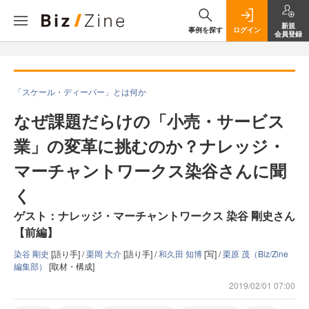
新規
事例を探す
ログイン
会員登録
「スケール・ディーパー」とは何か
なぜ課題だらけの「小売・サービス
業」の変革に挑むのか？ナレッジ・
マーチャントワークス染谷さんに聞
く
ゲスト：ナレッジ・マーチャントワークス 染谷 剛史さん
【前編】
染谷 剛史
[語り手] /
栗岡 大介
[語り手] /
和久田 知博
[写] /
栗原 茂（Biz/Zine
編集部）
[取材・構成]
2019/02/01 07:00