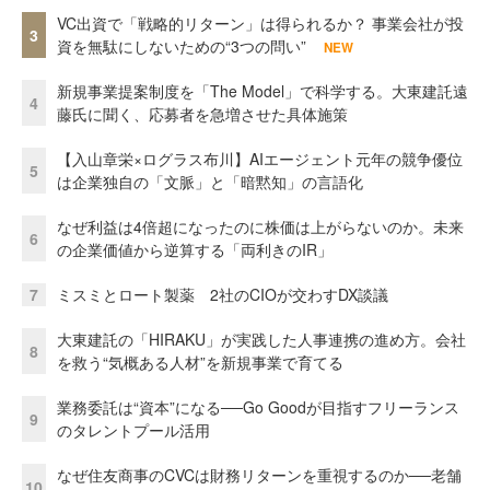
VC出資で「戦略的リターン」は得られるか？ 事業会社が投
3
資を無駄にしないための“3つの問い”
NEW
新規事業提案制度を「The Model」で科学する。大東建託遠
4
藤氏に聞く、応募者を急増させた具体施策
【入山章栄×ログラス布川】AIエージェント元年の競争優位
5
は企業独自の「文脈」と「暗黙知」の言語化
なぜ利益は4倍超になったのに株価は上がらないのか。未来
6
の企業価値から逆算する「両利きのIR」
7
ミスミとロート製薬 2社のCIOが交わすDX談議
大東建託の「HIRAKU」が実践した人事連携の進め方。会社
8
を救う“気概ある人材”を新規事業で育てる
業務委託は“資本”になる──Go Goodが目指すフリーランス
9
のタレントプール活用
なぜ住友商事のCVCは財務リターンを重視するのか──老舗
10