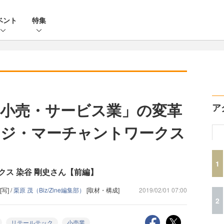
ベント
特集
小売・サービス業」の変革
ア
ッジ・マーチャントワークス
1
ス 染谷 剛史さん【前編】
[写] /
栗原 茂（Biz/Zine編集部）
[取材・構成]
2019/02/01 07:00
2
リテールテック
小売業