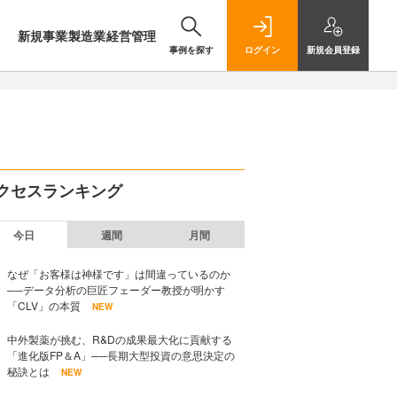
新規事業
製造業
経営管理
事例を探す
ログイン
新規
会員登録
クセスランキング
今日
週間
月間
なぜ「お客様は神様です」は間違っているのか
──データ分析の巨匠フェーダー教授が明かす
「CLV」の本質
NEW
中外製薬が挑む、R&Dの成果最大化に貢献する
「進化版FP＆A」──長期大型投資の意思決定の
秘訣とは
NEW