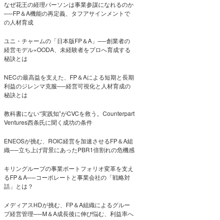
なぜ花王の経理パーソンは事業参謀になれるのか
──FP＆A機能の再定義、タフアサインメントで
の人材育成
ユニ・チャームの「日本版FP＆A」──創業者の
経営モデル×OODA、未経験者をプロへ育成する
秘訣とは
NECの最高益を支えた、FP＆Aによる短期と長期
利益のジレンマ克服──経営可視化と人材育成の
秘訣とは
教科書にない“実践知”がCVCを救う。Counterpart
Ventures西条氏に聞く成功の条件
ENEOSが挑む、ROIC経営を加速させるFP＆A組
織──立ち上げ背景にあったPBR1倍割れの危機感
キリングループの事業ポートフォリオ変革を支え
るFP＆A──コーポレートと事業会社の「戦略対
話」とは？
メディアスHDが挑む、FP＆A組織によるグルー
プ経営管理──M＆A成長後に伸び悩む、利益率へ