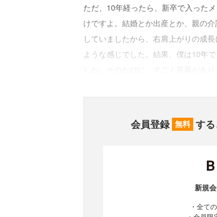
ただ、10年経ったら、新卒で入った
けですよ。結婚とか出産とか、親の介
していましたから、右肩上がりの成長
ような感じでした。結果、僕は10年で
した。そのたびに、すごく葛藤があり
会員登録
する
無料
新規会
・全ての
・会員限