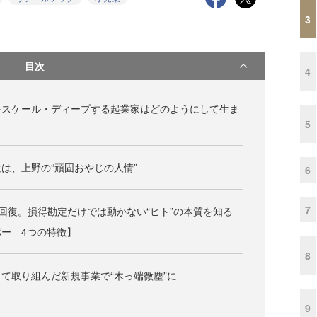
3
目次
4
をスケール・ディープする起業家はどのようにして生ま
5
は、上野の“頑固おやじの人情”
6
7
回復。損得勘定だけでは動かない“ヒト”の本質を知る
ー 4つの特徴】
8
て取り組んだ新規事業で“木っ端微塵”に
9