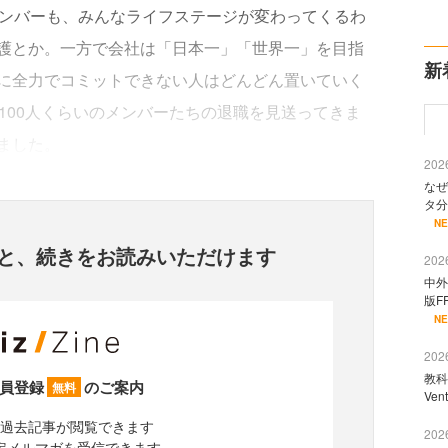
メンバーも、みんなライフステージが変わってくるわ
護とか。一方で会社は「日本一」「世界一」を目指
新
に全力でコミットできない人はどんどん置いていく
100人くらいのメンバーたちの退職を見送ってきま
ました。
2026
なぜ
タ分
N
と、
続きをお読みいただけます
2026
中外
版F
N
2026
教科
員登録
のご案内
無料
Ve
過去記事が閲覧できます
2026
定メルマガを受信できます