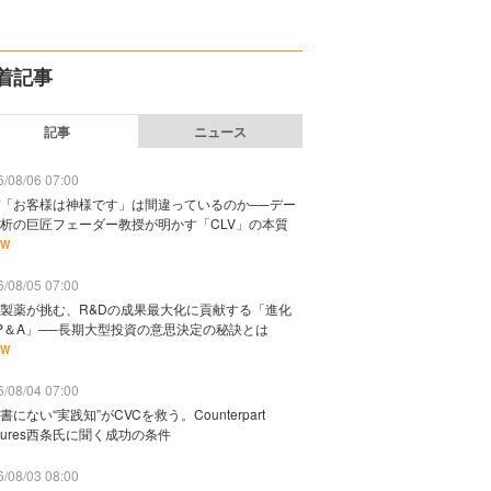
着記事
記事
ニュース
/08/06 07:00
「お客様は神様です」は間違っているのか──デー
析の巨匠フェーダー教授が明かす「CLV」の本質
EW
/08/05 07:00
製薬が挑む、R&Dの成果最大化に貢献する「進化
P＆A」──長期大型投資の意思決定の秘訣とは
EW
/08/04 07:00
書にない“実践知”がCVCを救う。Counterpart
ntures西条氏に聞く成功の条件
/08/03 08:00