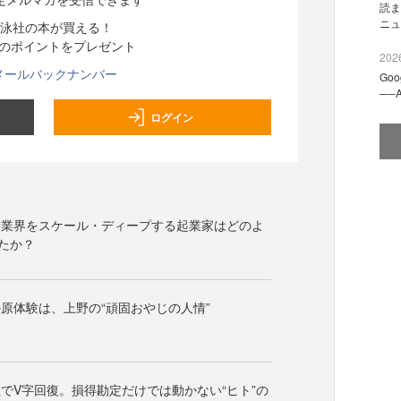
読ま
ニュ
泳社の本が買える！
分のポイントをプレゼント
2026
メールバックナンバー
Go
──
ログイン
ス業界をスケール・ディープする起業家はどのよ
たか？
原体験は、上野の“頑固おやじの人情”
でV字回復。損得勘定だけでは動かない“ヒト”の