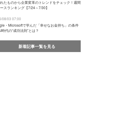
れたものから企業変革のトレンドをチェック！週間
ースランキング【7/24～7/30】
/08/03 07:00
ogle・Microsoftで学んだ「幸せなお金持ち」の条件
AI時代の“成功法則”とは？
新着記事一覧を見る