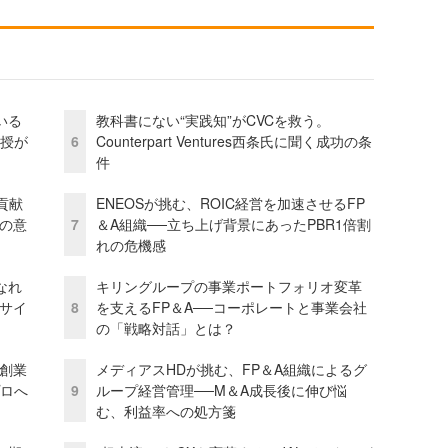
いる
教科書にない“実践知”がCVCを救う。
教授が
6
Counterpart Ventures西条氏に聞く成功の条
件
貢献
ENEOSが挑む、ROIC経営を加速させるFP
資の意
7
＆A組織──立ち上げ背景にあったPBR1倍割
れの危機感
なれ
キリングループの事業ポートフォリオ変革
アサイ
8
を支えるFP＆A──コーポレートと事業会社
の「戦略対話」とは？
─創業
メディアスHDが挑む、FP＆A組織によるグ
プロへ
9
ループ経営管理──M＆A成長後に伸び悩
む、利益率への処方箋