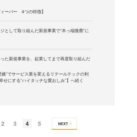
ィーパー 4つの特徴】
ジとして取り組んだ新規事業で“木っ端微塵”に
わった新規事業を、起業してまで再度取り組んだ
と愛嬌”でサービス業を変えるリテールテックの利
幸せにする“ハイタッチな愛おしみ”】へ続く
2
3
4
5
NEXT