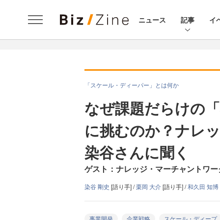
ニュース
記事
イ
「スケール・ディーパー」とは何か
なぜ課題だらけの「
に挑むのか？ナレ
染谷さんに聞く
ゲスト：ナレッジ・マーチャントワーク
染谷 剛史
[語り手] /
栗岡 大介
[語り手] /
和久田 知博
事業開発
企業戦略
スケール・ディープ