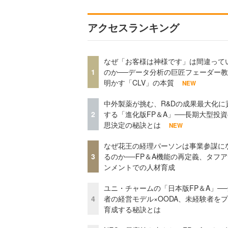
アクセスランキング
なぜ「お客様は神様です」は間違って
1
のか──データ分析の巨匠フェーダー
明かす「CLV」の本質
NEW
中外製薬が挑む、R&Dの成果最大化に
2
する「進化版FP＆A」──長期大型投
思決定の秘訣とは
NEW
なぜ花王の経理パーソンは事業参謀に
3
るのか──FP＆A機能の再定義、タフ
ンメントでの人材育成
ユニ・チャームの「日本版FP＆A」─
4
者の経営モデル×OODA、未経験者を
育成する秘訣とは