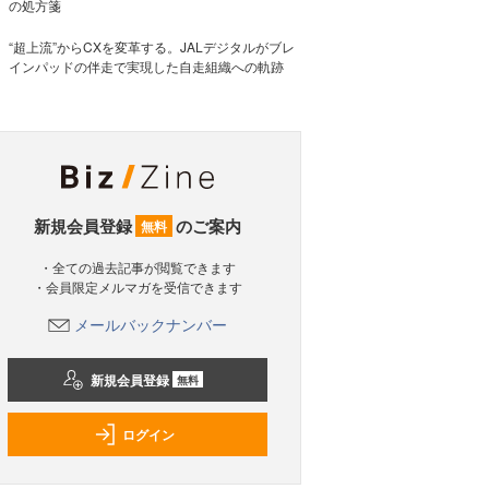
の処方箋
“超上流”からCXを変革する。JALデジタルがブレ
インパッドの伴走で実現した自走組織への軌跡
新規会員登録
のご案内
無料
・全ての過去記事が閲覧できます
・会員限定メルマガを受信できます
メールバックナンバー
新規会員登録
無料
ログイン