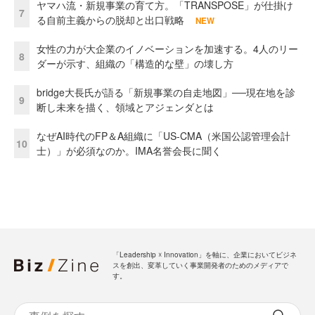
ヤマハ流・新規事業の育て方。「TRANSPOSE」が仕掛け
7
る自前主義からの脱却と出口戦略
NEW
女性の力が大企業のイノベーションを加速する。4人のリー
8
ダーが示す、組織の「構造的な壁」の壊し方
bridge大長氏が語る「新規事業の自走地図」──現在地を診
9
断し未来を描く、領域とアジェンダとは
なぜAI時代のFP＆A組織に「US-CMA（米国公認管理会計
10
士）」が必須なのか。IMA名誉会長に聞く
「Leadership ☓ Innovation」を軸に、企業においてビジネ
スを創出、変革していく事業開発者のためのメディアで
す。