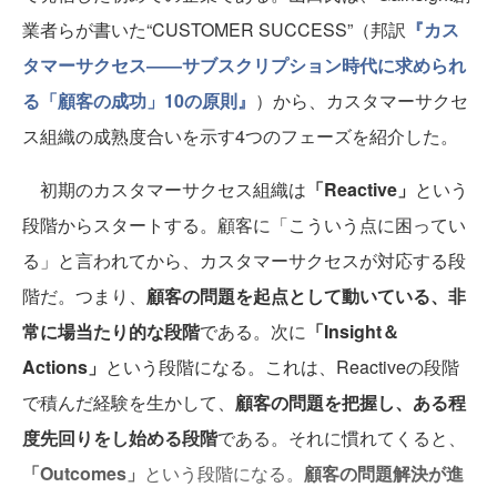
業者らが書いた“CUSTOMER SUCCESS”（邦訳
『カス
タマーサクセス――サブスクリプション時代に求められ
る「顧客の成功」10の原則』
）から、カスタマーサクセ
ス組織の成熟度合いを示す4つのフェーズを紹介した。
初期のカスタマーサクセス組織は
「Reactive」
という
段階からスタートする。顧客に「こういう点に困ってい
る」と言われてから、カスタマーサクセスが対応する段
階だ。つまり、
顧客の問題を起点として動いている、非
常に場当たり的な段階
である。次に
「Insight＆
Actions」
という段階になる。これは、Reactiveの段階
で積んだ経験を生かして、
顧客の問題を把握し、ある程
度先回りをし始める段階
である。それに慣れてくると、
「Outcomes」
という段階になる。
顧客の問題解決が進