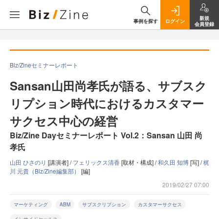
新規
事例を探す
ログイン
会員登録
Biz/Zineセミナーレポート
Sansan山田尚孝氏が語る、サブスク
リプション時代におけるカスタマー
サクセス中心の経営
Biz/Zine Dayセミナーレポート Vol.2：Sansan 山田 尚
孝氏
山田 ひさのり
[講演者] /
フェリックス清香
[取材・構成] /
和久田 知博
[写] /
梶
川 元貴（Biz/Zine編集部）
[編]
2019/02/27 07:00
マーケティング
ABM
サブスクリプション
カスタマーサクセス