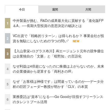
今日
週間
月間
中外製薬が挑む、R&Dの成果最大化に貢献する「進化版FP
1
＆A」──長期大型投資の意思決定の秘訣とは
VC出資で「戦略的リターン」は得られるか？ 事業会社が投
2
資を無駄にしないための“3つの問い”
NEW
【入山章栄×ログラス布川】AIエージェント元年の競争優位
3
は企業独自の「文脈」と「暗黙知」の言語化
なぜ利益は4倍超になったのに株価は上がらないのか。未来
4
の企業価値から逆算する「両利きのIR」
なぜ「お客様は神様です」は間違っているのか──データ分
5
析の巨匠フェーダー教授が明かす「CLV」の本質
業務委託は“資本”になる──Go Goodが目指すフリーランス
6
のタレントプール活用