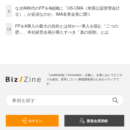
なぜAI時代のFP＆A組織に「US-CMA（米国公認管理会計
9
士）」が必須なのか。IMA名誉会長に聞く
FP＆A導入の最大の目的とは何か──導入を阻む「二つの
10
壁」、本社経営企画が果たすべき「真の役割」とは
「Leadership ☓ Innovation」を軸に、企業においてビジネ
スを創出、変革していく事業開発者のためのメディアで
す。
ログイン
新規会員登録