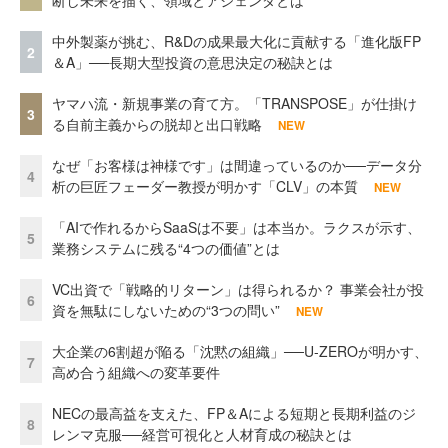
断し未来を描く、領域とアジェンダとは
中外製薬が挑む、R&Dの成果最大化に貢献する「進化版FP
2
＆A」──長期大型投資の意思決定の秘訣とは
ヤマハ流・新規事業の育て方。「TRANSPOSE」が仕掛け
3
る自前主義からの脱却と出口戦略
NEW
なぜ「お客様は神様です」は間違っているのか──データ分
4
析の巨匠フェーダー教授が明かす「CLV」の本質
NEW
「AIで作れるからSaaSは不要」は本当か。ラクスが示す、
5
業務システムに残る“4つの価値”とは
VC出資で「戦略的リターン」は得られるか？ 事業会社が投
6
資を無駄にしないための“3つの問い”
NEW
大企業の6割超が陥る「沈黙の組織」──U-ZEROが明かす、
7
高め合う組織への変革要件
NECの最高益を支えた、FP＆Aによる短期と長期利益のジ
8
レンマ克服──経営可視化と人材育成の秘訣とは