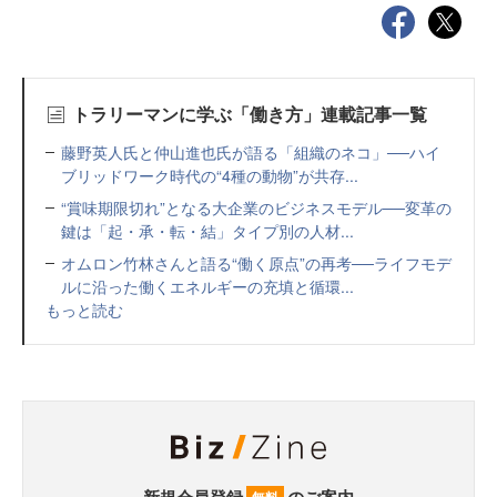
トラリーマンに学ぶ「働き方」連載記事一覧
藤野英人氏と仲山進也氏が語る「組織のネコ」──ハイ
ブリッドワーク時代の“4種の動物”が共存...
“賞味期限切れ”となる大企業のビジネスモデル──変革の
鍵は「起・承・転・結」タイプ別の人材...
オムロン竹林さんと語る“働く原点”の再考──ライフモデ
ルに沿った働くエネルギーの充填と循環...
もっと読む