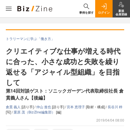
新規
事例を探す
ログイン
会員登録
トラリーマンに学ぶ「働き方」
クリエイティブな仕事が増える時代
に合った、小さな成功と失敗を繰り
返せる「アジャイル型組織」を目指
して
第14回対談ゲスト：ソニックガーデン代表取締役社長 倉
貫義人さん【後編】
倉貫 義人
[語り手] /
仲山 進也
[語り手] /
宮本 恵理子
[取材・構成] /
長谷川 梓
[写] /
栗原 茂（Biz/Zine編集部）
[編]
2019/04/04 08:00