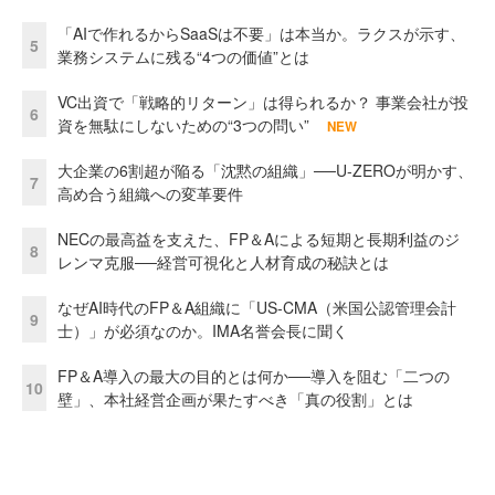
「AIで作れるからSaaSは不要」は本当か。ラクスが示す、
5
業務システムに残る“4つの価値”とは
VC出資で「戦略的リターン」は得られるか？ 事業会社が投
6
資を無駄にしないための“3つの問い”
NEW
大企業の6割超が陥る「沈黙の組織」──U-ZEROが明かす、
7
高め合う組織への変革要件
NECの最高益を支えた、FP＆Aによる短期と長期利益のジ
8
レンマ克服──経営可視化と人材育成の秘訣とは
なぜAI時代のFP＆A組織に「US-CMA（米国公認管理会計
9
士）」が必須なのか。IMA名誉会長に聞く
FP＆A導入の最大の目的とは何か──導入を阻む「二つの
10
壁」、本社経営企画が果たすべき「真の役割」とは