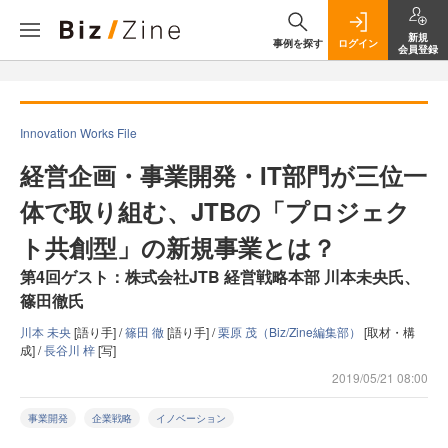
新規
事例を探す
ログイン
会員登録
Innovation Works File
経営企画・事業開発・IT部門が三位一
体で取り組む、JTBの「プロジェク
ト共創型」の新規事業とは？
第4回ゲスト：株式会社JTB 経営戦略本部 川本未央氏、
篠田徹氏
川本 未央
[語り手] /
篠田 徹
[語り手] /
栗原 茂（Biz/Zine編集部）
[取材・構
成] /
長谷川 梓
[写]
2019/05/21 08:00
事業開発
企業戦略
イノベーション