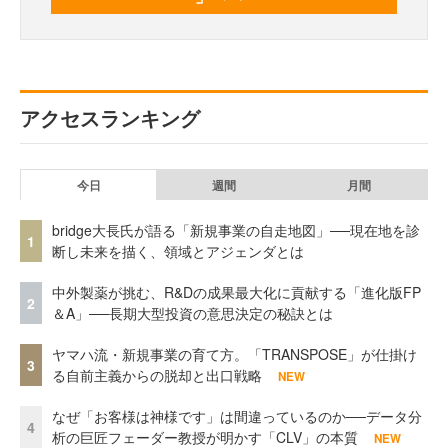
アクセスランキング
今日
週間
月間
bridge大長氏が語る「新規事業の自走地図」──現在地を診
1
断し未来を描く、領域とアジェンダとは
中外製薬が挑む、R&Dの成果最大化に貢献する「進化版FP
2
＆A」──長期大型投資の意思決定の秘訣とは
ヤマハ流・新規事業の育て方。「TRANSPOSE」が仕掛け
3
る自前主義からの脱却と出口戦略
NEW
なぜ「お客様は神様です」は間違っているのか──データ分
4
析の巨匠フェーダー教授が明かす「CLV」の本質
NEW