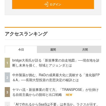
ログイン
アクセスランキング
今日
週間
月間
bridge大長氏が語る「新規事業の自走地図」──現在地を診
1
断し未来を描く、領域とアジェンダとは
中外製薬が挑む、R&Dの成果最大化に貢献する「進化版FP
2
＆A」──長期大型投資の意思決定の秘訣とは
ヤマハ流・新規事業の育て方。「TRANSPOSE」が仕掛け
3
る自前主義からの脱却と出口戦略
NEW
「AIで作れるからSaaSは不要」は本当か。ラクスが示す、