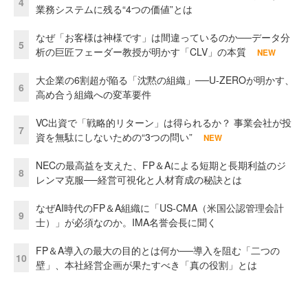
4
業務システムに残る“4つの価値”とは
なぜ「お客様は神様です」は間違っているのか──データ分
5
析の巨匠フェーダー教授が明かす「CLV」の本質
NEW
大企業の6割超が陥る「沈黙の組織」──U-ZEROが明かす、
6
高め合う組織への変革要件
VC出資で「戦略的リターン」は得られるか？ 事業会社が投
7
資を無駄にしないための“3つの問い”
NEW
NECの最高益を支えた、FP＆Aによる短期と長期利益のジ
8
レンマ克服──経営可視化と人材育成の秘訣とは
なぜAI時代のFP＆A組織に「US-CMA（米国公認管理会計
9
士）」が必須なのか。IMA名誉会長に聞く
FP＆A導入の最大の目的とは何か──導入を阻む「二つの
10
壁」、本社経営企画が果たすべき「真の役割」とは