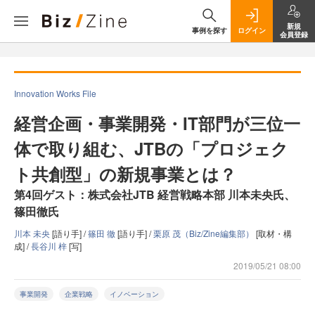
新規
事例を探す
ログイン
会員登録
Innovation Works File
経営企画・事業開発・IT部門が三位一
体で取り組む、JTBの「プロジェク
ト共創型」の新規事業とは？
第4回ゲスト：株式会社JTB 経営戦略本部 川本未央氏、
篠田徹氏
川本 未央
[語り手] /
篠田 徹
[語り手] /
栗原 茂（Biz/Zine編集部）
[取材・構
成] /
長谷川 梓
[写]
2019/05/21 08:00
事業開発
企業戦略
イノベーション