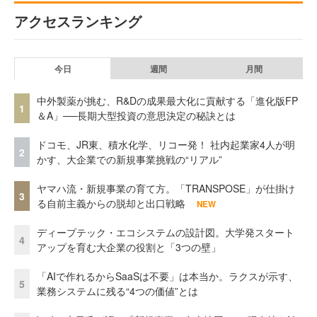
アクセスランキング
今日
週間
月間
中外製薬が挑む、R&Dの成果最大化に貢献する「進化版FP
1
＆A」──長期大型投資の意思決定の秘訣とは
ドコモ、JR東、積水化学、リコー発！ 社内起業家4人が明
2
かす、大企業での新規事業挑戦の“リアル”
ヤマハ流・新規事業の育て方。「TRANSPOSE」が仕掛け
3
る自前主義からの脱却と出口戦略
NEW
ディープテック・エコシステムの設計図。大学発スタート
4
アップを育む大企業の役割と「3つの壁」
「AIで作れるからSaaSは不要」は本当か。ラクスが示す、
5
業務システムに残る“4つの価値”とは