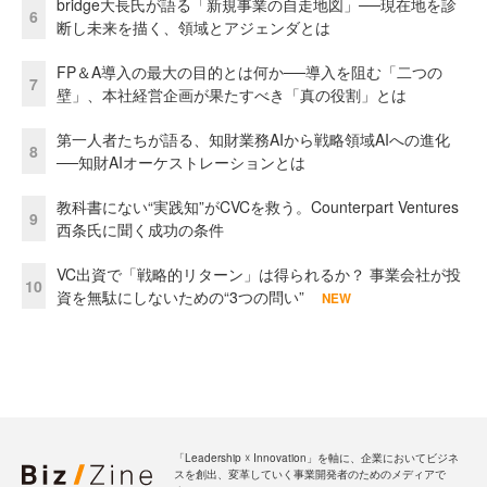
bridge大長氏が語る「新規事業の自走地図」──現在地を診
6
断し未来を描く、領域とアジェンダとは
FP＆A導入の最大の目的とは何か──導入を阻む「二つの
7
壁」、本社経営企画が果たすべき「真の役割」とは
第一人者たちが語る、知財業務AIから戦略領域AIへの進化
8
──知財AIオーケストレーションとは
教科書にない“実践知”がCVCを救う。Counterpart Ventures
9
西条氏に聞く成功の条件
VC出資で「戦略的リターン」は得られるか？ 事業会社が投
10
資を無駄にしないための“3つの問い”
NEW
「Leadership ☓ Innovation」を軸に、企業においてビジネ
スを創出、変革していく事業開発者のためのメディアで