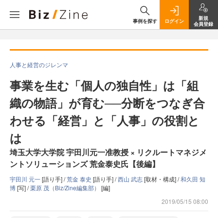
新規
事例を探す
ログイン
会員登録
人事と経営のジレンマ
事業を生む「個人の独自性」は「組
織の物語」が育む──分断をつなぎ合
わせる「経営」と「人事」の役割と
は
埼玉大学大学院 宇田川元一准教授 × リクルートマネジメ
ントソリューションズ 荒金泰史氏【後編】
宇田川 元一
[語り手] /
荒金 泰史
[語り手] /
西山 武志
[取材・構成] /
和久田 知
博
[写] /
栗原 茂（Biz/Zine編集部）
[編]
2019/05/15 08:00