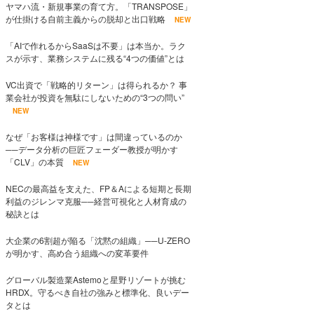
ヤマハ流・新規事業の育て方。「TRANSPOSE」
が仕掛ける自前主義からの脱却と出口戦略
NEW
「AIで作れるからSaaSは不要」は本当か。ラク
スが示す、業務システムに残る“4つの価値”とは
VC出資で「戦略的リターン」は得られるか？ 事
業会社が投資を無駄にしないための“3つの問い”
NEW
なぜ「お客様は神様です」は間違っているのか
──データ分析の巨匠フェーダー教授が明かす
「CLV」の本質
NEW
NECの最高益を支えた、FP＆Aによる短期と長期
利益のジレンマ克服──経営可視化と人材育成の
秘訣とは
大企業の6割超が陥る「沈黙の組織」──U-ZERO
が明かす、高め合う組織への変革要件
グローバル製造業Astemoと星野リゾートが挑む
HRDX。守るべき自社の強みと標準化、良いデー
タとは