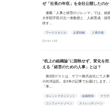
ぜ「社長の年収」を全社公開したのか
連載「人事と経営のジレンマ」では、組織
大学院宇田川元一准教授と、人材育成・採
供す...
ワークスタイル
企業戦略
人事評価
2019/11/05
“机上の組織論”に固執せず、変化を拒
える「経営のための人事」とは？
第2回ゲストは、ヤフー株式会社にて人事
小向洋誌氏。全3本の記事でお届けします
「準...
タレントマネジメント
組織開発
ナラテ
コンフォートゾーン
ストレッチゾーン