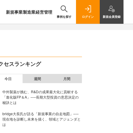
新規事業
製造業
経営管理
事例を探す
ログイン
新規
会員登録
クセスランキング
今日
週間
月間
中外製薬が挑む、R&Dの成果最大化に貢献する
「進化版FP＆A」──長期大型投資の意思決定の
秘訣とは
bridge大長氏が語る「新規事業の自走地図」──
現在地を診断し未来を描く、領域とアジェンダと
は