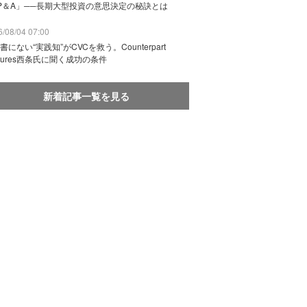
P＆A」──長期大型投資の意思決定の秘訣とは
/08/04 07:00
書にない“実践知”がCVCを救う。Counterpart
ntures西条氏に聞く成功の条件
新着記事一覧を見る