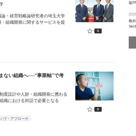
版F
？
2026
論・経営戦略論研究者の埼玉大学
教科
用・組織開発に関するサービスを提
Ve
0
まない組織へ──“事業軸”で考
制度設計や人財・組織開発に携わる
。組織における対話で必要となる
0
ィヴ・アプローチ