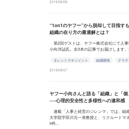
2019/08/08
“1on1のヤフー”から脱却して目指す
組織の在り方の最適解とは？
第2回ゲストは、ヤフー株式会社にて人事
小向洋誌氏。全3本の記事でお届けします。前編
タレントマネジメント
組織開発
ナラテ
2019/08/07
ヤフー小向さんと語る「組織」と「個
──心理的安全性と多様性への違和感
連載「人事と経営のジレンマ」では、組織
大学院宇田川元一准教授と、リクルートマ
HR...