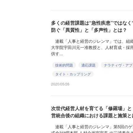
多くの経営課題は“急性疾患”ではなく
防ぐ「異質性」と「多声性」とは？
連載「人事と経営のジレンマ」では、組織
大学院宇田川元一准教授と、人材育成・採
供す...
技術的問題
適応課題
ナラティヴ・アプ
タイト・カップリング
2020/05/26
次世代経営人材を育てる「修羅場」と
営統合後の組織における課題と施策と
連載「人事と経営のジレンマ」第5回のゲ
式会社HR本部 人材企画室室長 の三浦孝文さ