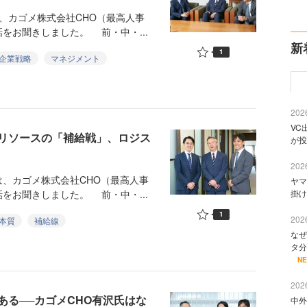
、カゴメ株式会社CHO（最高人事
をお聞きしました。 前・中・...
新
1
企業戦略
マネジメント
2026
VC
リソースの「補給戦」、ロジス
が投
2026
、カゴメ株式会社CHO（最高人事
ヤマ
をお聞きしました。 前・中・...
掛け
1
2026
本質
補給線
なぜ
タ分
N
2026
る──カゴメCHO有沢氏はな
中外