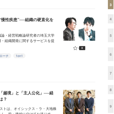
3
4
“慢性疾患”──組織の硬直化を
論・経営戦略論研究者の埼玉大学
5
用・組織開発に関するサービスを提
0
6
ローチ
1on1
7
8
「越境」と「主人公化」──経
は？
9
ストは、オイシックス・ラ・大地株
ん。前・後編に分けてお送りす...