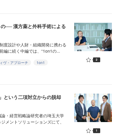
もの── 漢方薬と外科手術による
制度設計や人財・組織開発に携わる
に続く中編では、“1on1の...
2
ィヴ・アプローチ
1on1
」という二項対立からの脱却
論・経営戦略論研究者の埼玉大学
ネジメントソリューションズにて、
1