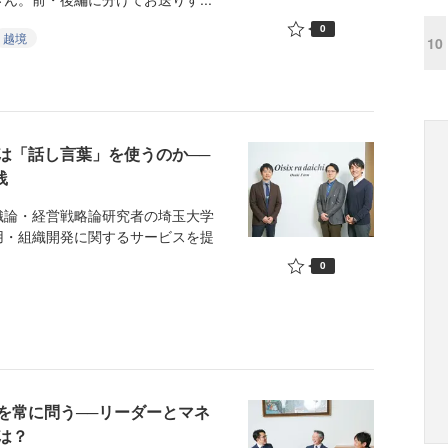
0
越境
10
は「話し言葉」を使うのか──
践
論・経営戦略論研究者の埼玉大学
用・組織開発に関するサービスを提
0
を常に問う──リーダーとマネ
は？