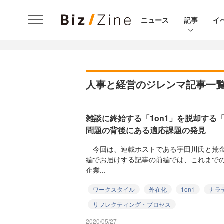
ニュース
記事
イ
人事と経営のジレンマ記事一
雑談に終始する「1on1」を脱却する「
問題の背後にある適応課題の発見
今回は、連載ホストである宇田川氏と荒金
編でお届けする記事の前編では、これまで
企業...
ワークスタイル
外在化
1on1
ナラ
リフレクティング・プロセス
2020/05/27