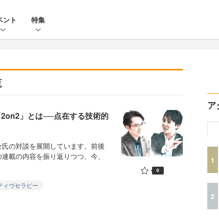
ベント
特集
覧
ア
2on2」とは──点在する技術的
氏の対談を展開しています。前後
の連載の内容を振り返りつつ、今、
1
0
ティヴセラピー
2