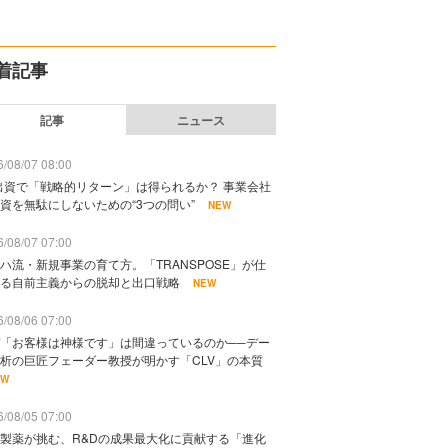
着記事
記事
ニュース
/08/07 08:00
出資で「戦略的リターン」は得られるか？ 事業会社
資を無駄にしないための“3つの問い”
NEW
/08/07 07:00
ハ流・新規事業の育て方。「TRANSPOSE」が仕
る自前主義からの脱却と出口戦略
NEW
/08/06 07:00
「お客様は神様です」は間違っているのか──デー
析の巨匠フェーダー教授が明かす「CLV」の本質
EW
/08/05 07:00
製薬が挑む、R&Dの成果最大化に貢献する「進化