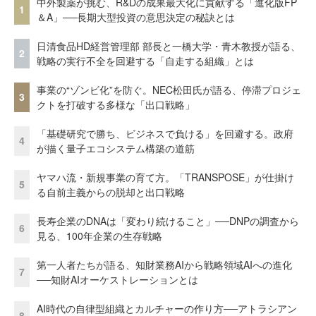
中外製薬が挑む、R&Dの成果最大化に貢献する「進化版FP
1
＆A」──長期大型投資の意思決定の秘訣とは
日清食品HD経営管理部 部長と一橋大学・青木教授が語る、
2
戦略の実行不全を回避する「自走する組織」とは
事業の“ゾンビ化”を防ぐ。NEC松田氏が語る、停滞プロジェ
3
クトを打破する多様な「出口戦略」
「基礎研究で勝ち、ビジネスで負ける」を回避する。政府
4
が描く量子エコシステム構築の道筋
ヤマハ流・新規事業の育て方。「TRANSPOSE」が仕掛け
5
る自前主義からの脱却と出口戦略
長寿企業のDNAは「変わり続けること」──DNPの調査から
6
見る、100年企業の生存戦略
第一人者たちが語る、知財業務AIから戦略領域AIへの進化
7
──知財AIオーケストレーションとは
AI時代の自律型組織とカルチャーの作り方──アトラシアン
8