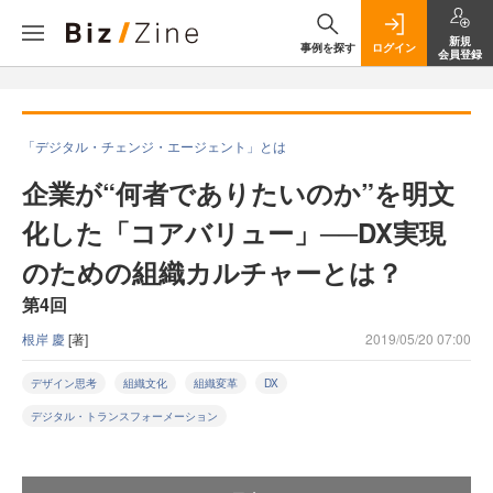
新規
事例を探す
ログイン
会員登録
「デジタル・チェンジ・エージェント」とは
企業が“何者でありたいのか”を明文
化した「コアバリュー」──DX実現
のための組織カルチャーとは？
第4回
根岸 慶
[著]
2019/05/20 07:00
デザイン思考
組織文化
組織変革
DX
デジタル・トランスフォーメーション