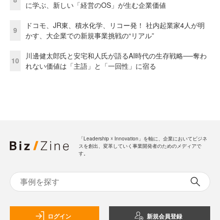
に学ぶ、新しい「経営のOS」が生む企業価値
ドコモ、JR東、積水化学、リコー発！ 社内起業家4人が明
9
かす、大企業での新規事業挑戦の“リアル”
川邊健太郎氏と安宅和人氏が語るAI時代の生存戦略──奪わ
10
れない価値は「主語」と「一回性」に宿る
「Leadership ☓ Innovation」を軸に、企業においてビジネ
スを創出、変革していく事業開発者のためのメディアで
す。
ログイン
新規会員登録