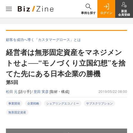
新規
事例を探す
ログイン
会員登録
顧客を成功へ導く「カスタマーグロース」とは
経営者は無形固定資産をマネジメン
トせよ──“モノづくり立国幻想”を捨
てた先にある日本企業の勝機
第5回
松田 元
[語り手] /
里田 実彦
[取材・構成]
2019/05/22 08:00
事業開発
企業戦略
シェアリングエコノミー
サブスクリプション
無形固定資産