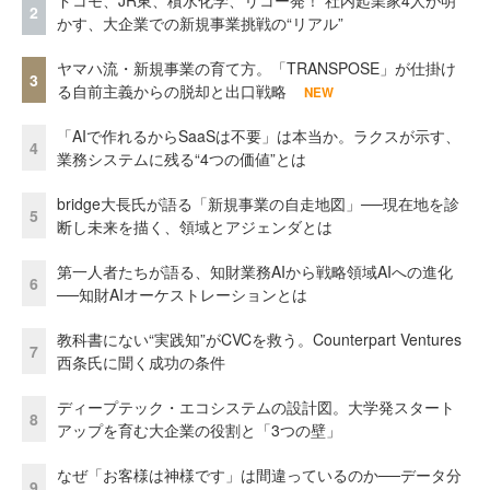
ドコモ、JR東、積水化学、リコー発！ 社内起業家4人が明
2
かす、大企業での新規事業挑戦の“リアル”
ヤマハ流・新規事業の育て方。「TRANSPOSE」が仕掛け
3
る自前主義からの脱却と出口戦略
NEW
「AIで作れるからSaaSは不要」は本当か。ラクスが示す、
4
業務システムに残る“4つの価値”とは
bridge大長氏が語る「新規事業の自走地図」──現在地を診
5
断し未来を描く、領域とアジェンダとは
第一人者たちが語る、知財業務AIから戦略領域AIへの進化
6
──知財AIオーケストレーションとは
教科書にない“実践知”がCVCを救う。Counterpart Ventures
7
西条氏に聞く成功の条件
ディープテック・エコシステムの設計図。大学発スタート
8
アップを育む大企業の役割と「3つの壁」
なぜ「お客様は神様です」は間違っているのか──データ分
9