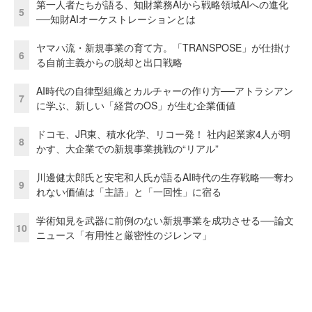
第一人者たちが語る、知財業務AIから戦略領域AIへの進化
5
──知財AIオーケストレーションとは
ヤマハ流・新規事業の育て方。「TRANSPOSE」が仕掛け
6
る自前主義からの脱却と出口戦略
AI時代の自律型組織とカルチャーの作り方──アトラシアン
7
に学ぶ、新しい「経営のOS」が生む企業価値
ドコモ、JR東、積水化学、リコー発！ 社内起業家4人が明
8
かす、大企業での新規事業挑戦の“リアル”
川邊健太郎氏と安宅和人氏が語るAI時代の生存戦略──奪わ
9
れない価値は「主語」と「一回性」に宿る
学術知見を武器に前例のない新規事業を成功させる──論文
10
ニュース「有用性と厳密性のジレンマ」