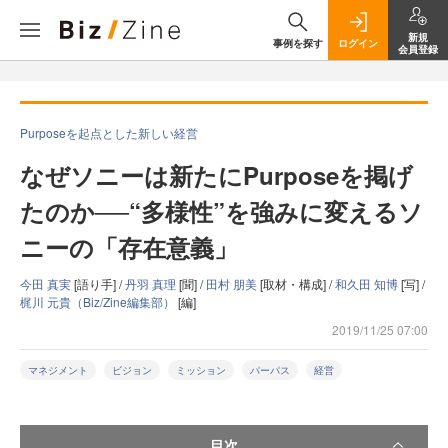
新規
事例を探す
ログイン
会員登録
Purposeを起点とした新しい経営
なぜソニーは新たにPurposeを掲げ
たのか──“多様性”を強みに変えるソ
ニーの「存在意義」
今田 真実
[語り手] /
丹羽 真理
[聞] /
田村 朋美
[取材・構成] /
和久田 知博
[写] /
梶川 元貴（Biz/Zine編集部）
[編]
2019/11/25 07:00
マネジメント
ビジョン
ミッション
パーパス
経営
目次