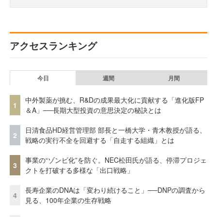
アクセスランキング
今日
週間
月間
中外製薬が挑む、R&Dの成果最大化に貢献する「進化版FP
1
＆A」──長期大型投資の意思決定の秘訣とは
日清食品HD経営管理部 部長と一橋大学・青木教授が語る、
2
戦略の実行不全を回避する「自走する組織」とは
事業の“ゾンビ化”を防ぐ。NEC松田氏が語る、停滞プロジェ
3
クトを打破する多様な「出口戦略」
長寿企業のDNAは「変わり続けること」──DNPの調査から
4
見る、100年企業の生存戦略