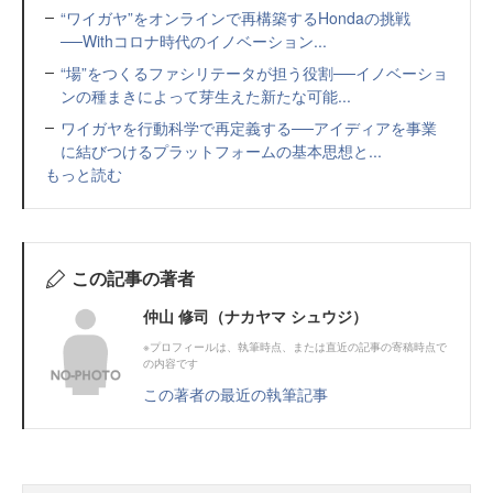
“ワイガヤ”をオンラインで再構築するHondaの挑戦
──Withコロナ時代のイノベーション...
“場”をつくるファシリテータが担う役割──イノベーショ
ンの種まきによって芽生えた新たな可能...
ワイガヤを行動科学で再定義する──アイディアを事業
に結びつけるプラットフォームの基本思想と...
もっと読む
この記事の著者
仲山 修司（ナカヤマ シュウジ）
※プロフィールは、執筆時点、または直近の記事の寄稿時点で
の内容です
この著者の最近の執筆記事