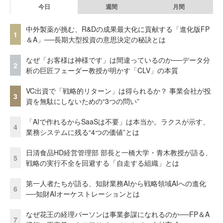
今日
週間
月間
中外製薬が挑む、R&Dの成果最大化に貢献する「進化版FP
1
＆A」──長期大型投資の意思決定の秘訣とは
なぜ「お客様は神様です」は間違っているのか──データ分
2
析の巨匠フェーダー教授が明かす「CLV」の本質
VC出資で「戦略的リターン」は得られるか？ 事業会社が投
3
資を無駄にしないための“3つの問い”
「AIで作れるからSaaSは不要」は本当か。ラクスが示す、
4
業務システムに残る“4つの価値”とは
日清食品HD経営管理部 部長と一橋大学・青木教授が語る、
5
戦略の実行不全を回避する「自走する組織」とは
第一人者たちが語る、知財業務AIから戦略領域AIへの進化
6
──知財AIオーケストレーションとは
なぜ花王の経理パーソンは事業参謀になれるのか──FP＆A
7