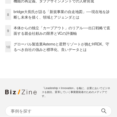
機能の再定義、タフアサインメントでの人材育成
bridge大長氏が語る「新規事業の自走地図」──現在地を診
8
断し未来を描く、領域とアジェンダとは
本体からの独立「カーブアウト」のリアル──出口戦略で直
9
面する親会社頼みの限界とVCの評価軸
グローバル製造業Astemoと星野リゾートが挑むHRDX。守
10
るべき自社の強みと標準化、良いデータとは
「Leadership ☓ Innovation」を軸に、企業においてビジネ
スを創出、変革していく事業開発者のためのメディアで
す。