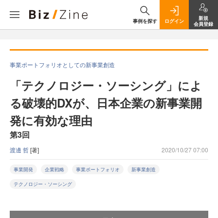
新規
事例を探す
ログイン
会員登録
事業ポートフォリオとしての新事業創造
「テクノロジー・ソーシング」によ
る破壊的DXが、日本企業の新事業開
発に有効な理由
第3回
渡邊 哲
[著]
2020/10/27 07:00
事業開発
企業戦略
事業ポートフォリオ
新事業創造
テクノロジー・ソーシング