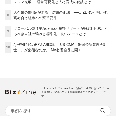
レンマ克服──経営可視化と人材育成の秘訣とは
大企業の6割超が陥る「沈黙の組織」──U-ZEROが明かす、
8
高め合う組織への変革要件
グローバル製造業Astemoと星野リゾートが挑むHRDX。守
9
るべき自社の強みと標準化、良いデータとは
なぜAI時代のFP＆A組織に「US-CMA（米国公認管理会計
10
士）」が必須なのか。IMA名誉会長に聞く
「Leadership ☓ Innovation」を軸に、企業においてビジネ
スを創出、変革していく事業開発者のためのメディアで
す。