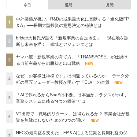
今日
週間
月間
中外製薬が挑む、R&Dの成果最大化に貢献する「進化版FP
1
＆A」──長期大型投資の意思決定の秘訣とは
bridge大長氏が語る「新規事業の自走地図」──現在地を診
2
断し未来を描く、領域とアジェンダとは
ヤマハ流・新規事業の育て方。「TRANSPOSE」が仕掛け
3
る自前主義からの脱却と出口戦略
NEW
なぜ「お客様は神様です」は間違っているのか──データ分
4
析の巨匠フェーダー教授が明かす「CLV」の本質
NEW
「AIで作れるからSaaSは不要」は本当か。ラクスが示す、
5
業務システムに残る“4つの価値”とは
VC出資で「戦略的リターン」は得られるか？ 事業会社が投
6
資を無駄にしないための“3つの問い”
NEW
NECの最高益を支えた、FP＆Aによる短期と長期利益のジ
7