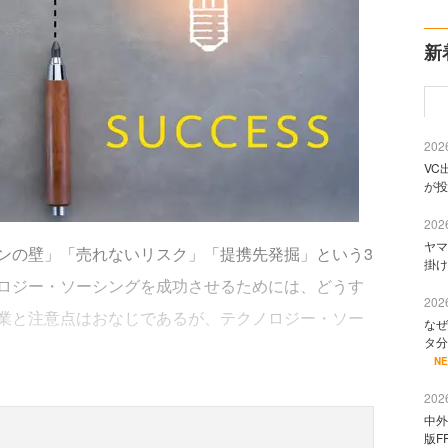
新
2026
VC
が投
2026
ヤマ
の壁」「売れないリスク」「提携先発掘」という3
掛け
ロジー・ソーシングを成功させるためには、どうす
2026
業と注意点はおなじであるが、テクノロジー・ソー
なぜ
タ分
N
2026
中外
版F