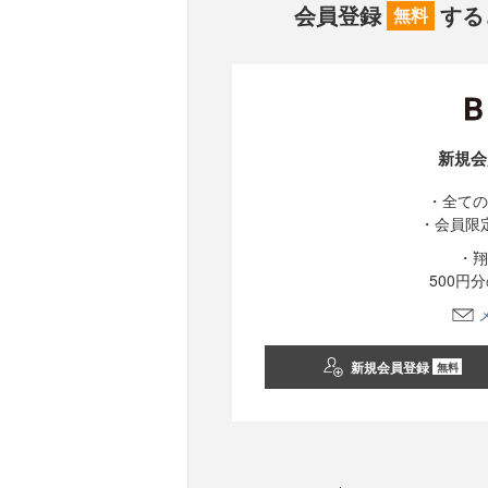
会員登録
する
無料
新規会
・全ての
・会員限
・翔
500円
新規会員登録
無料