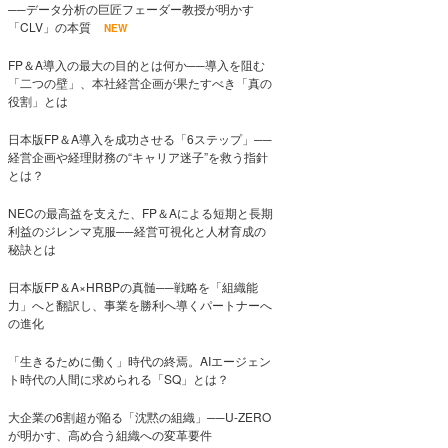
──データ分析の巨匠フェーダー教授が明かす
「CLV」の本質
NEW
FP＆A導入の最大の目的とは何か──導入を阻む
「二つの壁」、本社経営企画が果たすべき「真の
役割」とは
日本版FP＆A導入を成功させる「6ステップ」──
経営企画や経理財務の“キャリア迷子”を救う指針
とは？
NECの最高益を支えた、FP＆Aによる短期と長期
利益のジレンマ克服──経営可視化と人材育成の
秘訣とは
日本版FP＆A×HRBPの真髄──戦略を「組織能
力」へと翻訳し、事業を勝利へ導くパートナーへ
の進化
「生きるために働く」時代の終焉。AIエージェン
ト時代の人間に求められる「SQ」とは？
大企業の6割超が陥る「沈黙の組織」──U-ZERO
が明かす、高め合う組織への変革要件