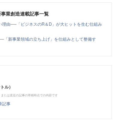
新事業創造連載記事一覧
い理由──「ビジネスのR＆D」が大ヒットを生む仕組み
──「新事業領域の立ち上げ」を仕組みとして整備す
サトル）
、または直近の記事の寄稿時点での内容です
筆記事