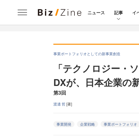
ニュース
記事
イ
事業ポートフォリオとしての新事業創造
「テクノロジー・ソ
DXが、日本企業の
第3回
渡邊 哲
[著]
事業開発
企業戦略
事業ポートフォリオ