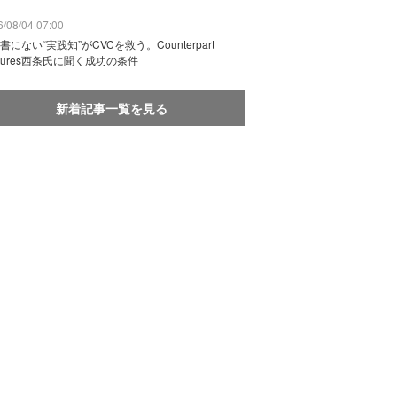
/08/04 07:00
書にない“実践知”がCVCを救う。Counterpart
ntures西条氏に聞く成功の条件
新着記事一覧を見る