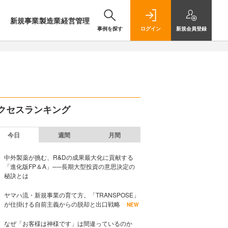
新規事業
製造業
経営管理
事例を探す
ログイン
新規
会員登録
クセスランキング
今日
週間
月間
中外製薬が挑む、R&Dの成果最大化に貢献する
「進化版FP＆A」──長期大型投資の意思決定の
秘訣とは
ヤマハ流・新規事業の育て方。「TRANSPOSE」
が仕掛ける自前主義からの脱却と出口戦略
NEW
なぜ「お客様は神様です」は間違っているのか