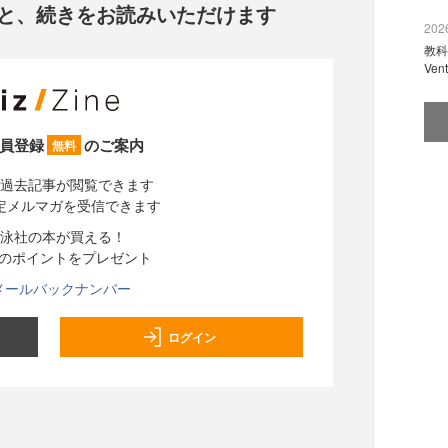
と、
続きをお読みいただけます
2026
教科
Ve
員登録
のご案内
無料
過去記事が閲覧できます
定メルマガを受信できます
泳社の本が買える！
分のポイントをプレゼント
メールバックナンバー
ログイン