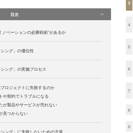
3
目次
4
イノベーションの必勝戦術”があるか
5
ーシング」の優位性
6
ーシング」の実施プロセス
携プロジェクトに失敗するのか
7
トや契約でトラブルになる
たが製品やサービスが売れない
8
が見つからない
9
ーシング」に失敗しないための方策