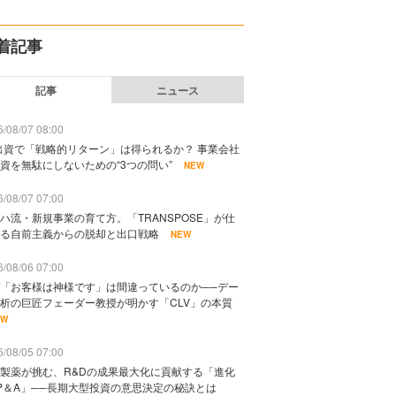
着記事
記事
ニュース
/08/07 08:00
出資で「戦略的リターン」は得られるか？ 事業会社
資を無駄にしないための“3つの問い”
NEW
/08/07 07:00
ハ流・新規事業の育て方。「TRANSPOSE」が仕
る自前主義からの脱却と出口戦略
NEW
/08/06 07:00
「お客様は神様です」は間違っているのか──デー
析の巨匠フェーダー教授が明かす「CLV」の本質
EW
/08/05 07:00
製薬が挑む、R&Dの成果最大化に貢献する「進化
P＆A」──長期大型投資の意思決定の秘訣とは