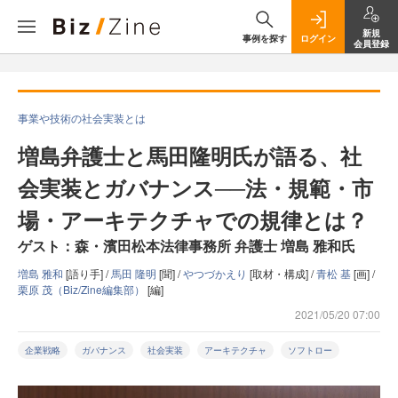
新規
事例を探す
ログイン
会員登録
事業や技術の社会実装とは
増島弁護士と馬田隆明氏が語る、社
会実装とガバナンス──法・規範・市
場・アーキテクチャでの規律とは？
ゲスト：森・濱田松本法律事務所 弁護士 増島 雅和氏
増島 雅和
[語り手] /
馬田 隆明
[聞] /
やつづかえり
[取材・構成] /
青松 基
[画] /
栗原 茂（Biz/Zine編集部）
[編]
2021/05/20 07:00
企業戦略
ガバナンス
社会実装
アーキテクチャ
ソフトロー