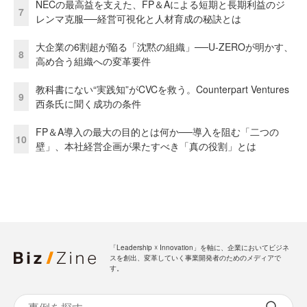
NECの最高益を支えた、FP＆Aによる短期と長期利益のジ
7
レンマ克服──経営可視化と人材育成の秘訣とは
大企業の6割超が陥る「沈黙の組織」──U-ZEROが明かす、
8
高め合う組織への変革要件
教科書にない“実践知”がCVCを救う。Counterpart Ventures
9
西条氏に聞く成功の条件
FP＆A導入の最大の目的とは何か──導入を阻む「二つの
10
壁」、本社経営企画が果たすべき「真の役割」とは
「Leadership ☓ Innovation」を軸に、企業においてビジネ
スを創出、変革していく事業開発者のためのメディアで
す。