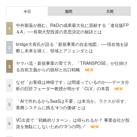
今日
週間
月間
中外製薬が挑む、R&Dの成果最大化に貢献する「進化版FP
1
＆A」──長期大型投資の意思決定の秘訣とは
bridge大長氏が語る「新規事業の自走地図」──現在地を診
2
断し未来を描く、領域とアジェンダとは
ヤマハ流・新規事業の育て方。「TRANSPOSE」が仕掛け
3
る自前主義からの脱却と出口戦略
NEW
なぜ「お客様は神様です」は間違っているのか──データ分
4
析の巨匠フェーダー教授が明かす「CLV」の本質
NEW
「AIで作れるからSaaSは不要」は本当か。ラクスが示す、
5
業務システムに残る“4つの価値”とは
VC出資で「戦略的リターン」は得られるか？ 事業会社が投
6
資を無駄にしないための“3つの問い”
NEW