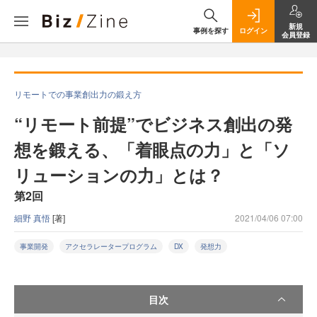
新規
事例を探す
ログイン
会員登録
リモートでの事業創出力の鍛え方
“リモート前提”でビジネス創出の発
想を鍛える、「着眼点の力」と「ソ
リューションの力」とは？
第2回
細野 真悟
[著]
2021/04/06 07:00
事業開発
アクセラレータープログラム
DX
発想力
目次