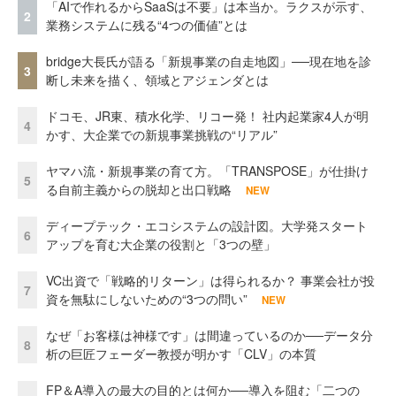
「AIで作れるからSaaSは不要」は本当か。ラクスが示す、
2
業務システムに残る“4つの価値”とは
bridge大長氏が語る「新規事業の自走地図」──現在地を診
3
断し未来を描く、領域とアジェンダとは
ドコモ、JR東、積水化学、リコー発！ 社内起業家4人が明
4
かす、大企業での新規事業挑戦の“リアル”
ヤマハ流・新規事業の育て方。「TRANSPOSE」が仕掛け
5
る自前主義からの脱却と出口戦略
NEW
ディープテック・エコシステムの設計図。大学発スタート
6
アップを育む大企業の役割と「3つの壁」
VC出資で「戦略的リターン」は得られるか？ 事業会社が投
7
資を無駄にしないための“3つの問い”
NEW
なぜ「お客様は神様です」は間違っているのか──データ分
8
析の巨匠フェーダー教授が明かす「CLV」の本質
FP＆A導入の最大の目的とは何か──導入を阻む「二つの