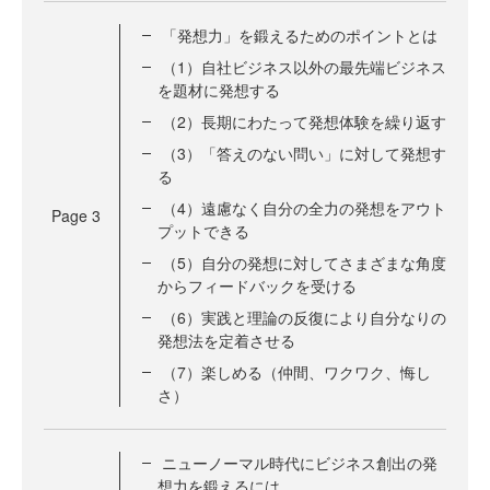
「発想力」を鍛えるためのポイントとは
（1）自社ビジネス以外の最先端ビジネス
を題材に発想する
（2）長期にわたって発想体験を繰り返す
（3）「答えのない問い」に対して発想す
る
（4）遠慮なく自分の全力の発想をアウト
Page
3
プットできる
（5）自分の発想に対してさまざまな角度
からフィードバックを受ける
（6）実践と理論の反復により自分なりの
発想法を定着させる
（7）楽しめる（仲間、ワクワク、悔し
さ）
ニューノーマル時代にビジネス創出の発
想力を鍛えるには