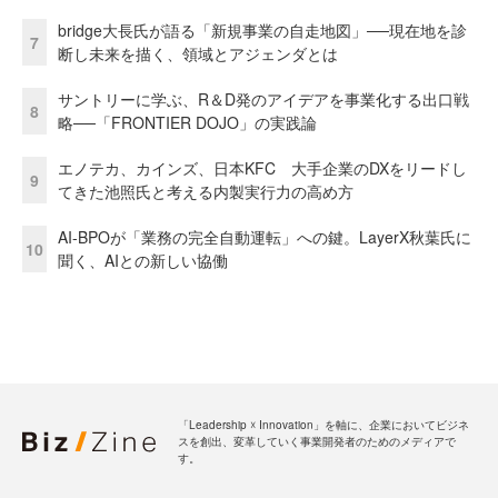
bridge大長氏が語る「新規事業の自走地図」──現在地を診
7
断し未来を描く、領域とアジェンダとは
サントリーに学ぶ、R＆D発のアイデアを事業化する出口戦
8
略──「FRONTIER DOJO」の実践論
エノテカ、カインズ、日本KFC 大手企業のDXをリードし
9
てきた池照氏と考える内製実行力の高め方
AI-BPOが「業務の完全自動運転」への鍵。LayerX秋葉氏に
10
聞く、AIとの新しい協働
「Leadership ☓ Innovation」を軸に、企業においてビジネ
スを創出、変革していく事業開発者のためのメディアで
す。