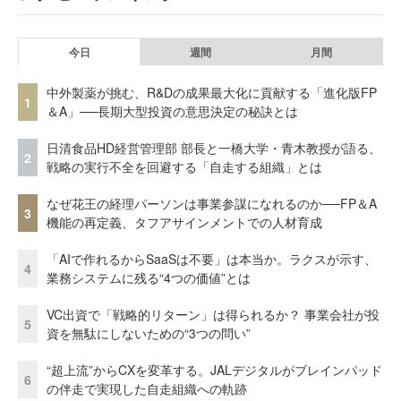
今日
週間
月間
中外製薬が挑む、R&Dの成果最大化に貢献する「進化版FP
1
＆A」──長期大型投資の意思決定の秘訣とは
日清食品HD経営管理部 部長と一橋大学・青木教授が語る、
2
戦略の実行不全を回避する「自走する組織」とは
なぜ花王の経理パーソンは事業参謀になれるのか──FP＆A
3
機能の再定義、タフアサインメントでの人材育成
「AIで作れるからSaaSは不要」は本当か。ラクスが示す、
4
業務システムに残る“4つの価値”とは
VC出資で「戦略的リターン」は得られるか？ 事業会社が投
5
資を無駄にしないための“3つの問い”
“超上流”からCXを変革する。JALデジタルがブレインパッド
6
の伴走で実現した自走組織への軌跡