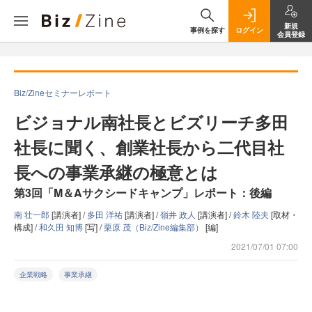
新規
事例を探す
ログイン
会員登録
Biz/Zineセミナーレポート
ビジョナル南社長とビズリーチ多田
社長に聞く、創業社長から二代目社
長への事業承継の極意とは
第3回「M＆Aサクシードキャンプ」レポート：後編
南 壮一郎
[講演者] /
多田 洋祐
[講演者] /
嶺井 政人
[講演者] /
鈴木 陸夫
[取材・
構成] /
和久田 知博
[写] /
栗原 茂（Biz/Zine編集部）
[編]
2021/07/01 07:00
企業戦略
事業承継