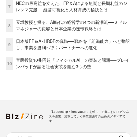
NECの最高益を支えた、FP＆Aによる短期と長期利益のジ
7
レンマ克服──経営可視化と人材育成の秘訣とは
琴坂教授と探る、AI時代の経営学の4つの新潮流──ミドル
8
マネジャーの変容と日本企業の逆転戦略とは
日本版FP＆A×HRBPの真髄──戦略を「組織能力」へと翻訳
9
し、事業を勝利へ導くパートナーへの進化
官民投資10兆円超「フィジカルAI」の実装と課題──ブレイ
10
ンパッドが語る社会実装を阻む3つの壁
「Leadership ☓ Innovation」を軸に、企業においてビジネ
スを創出、変革していく事業開発者のためのメディアで
す。