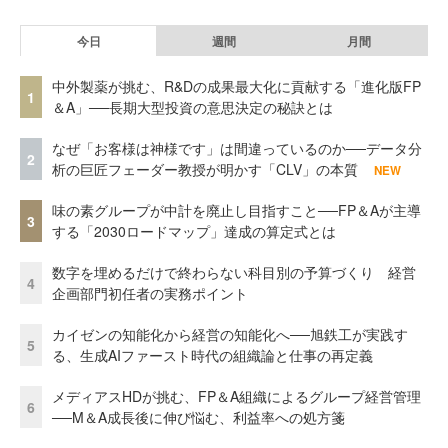
今日
週間
月間
中外製薬が挑む、R&Dの成果最大化に貢献する「進化版FP
1
＆A」──長期大型投資の意思決定の秘訣とは
なぜ「お客様は神様です」は間違っているのか──データ分
2
析の巨匠フェーダー教授が明かす「CLV」の本質
NEW
味の素グループが中計を廃止し目指すこと──FP＆Aが主導
3
する「2030ロードマップ」達成の算定式とは
数字を埋めるだけで終わらない科目別の予算づくり 経営
4
企画部門初任者の実務ポイント
カイゼンの知能化から経営の知能化へ──旭鉄工が実践す
5
る、生成AIファースト時代の組織論と仕事の再定義
メディアスHDが挑む、FP＆A組織によるグループ経営管理
6
──M＆A成長後に伸び悩む、利益率への処方箋