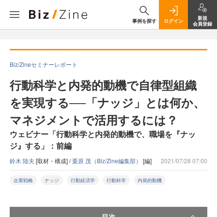
新規
事例を探す
ログイン
会員登録
Biz/Zineセミナーレポート
行動科学と内発的動機で自律型組織
を実現する──「ナッジ」とは何か、
マネジメントで活用するには？
ウェビナー「行動科学と内発的動機で、職場を『ナッ
ジ』する」：前編
鈴木 陸夫
[取材・構成] /
栗原 茂（Biz/Zine編集部）
[編]
2021/07/28 07:00
企業戦略
ナッジ
行動経済学
行動科学
内発的動機
目次