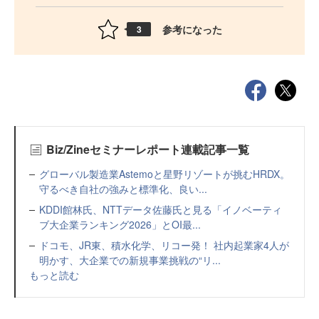
参考になった
3
Biz/Zineセミナーレポート連載記事一覧
グローバル製造業Astemoと星野リゾートが挑むHRDX。
守るべき自社の強みと標準化、良い...
KDDI館林氏、NTTデータ佐藤氏と見る「イノベーティ
ブ大企業ランキング2026」とOI最...
ドコモ、JR東、積水化学、リコー発！ 社内起業家4人が
明かす、大企業での新規事業挑戦の“リ...
もっと読む