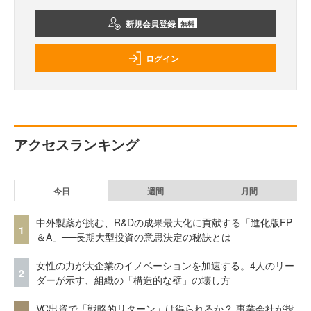
新規会員登録
無料
ログイン
アクセスランキング
今日
週間
月間
中外製薬が挑む、R&Dの成果最大化に貢献する「進化版FP
1
＆A」──長期大型投資の意思決定の秘訣とは
女性の力が大企業のイノベーションを加速する。4人のリー
2
ダーが示す、組織の「構造的な壁」の壊し方
VC出資で「戦略的リターン」は得られるか？ 事業会社が投