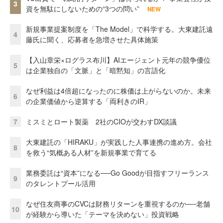
3
資を無駄にしないための“3つの問い”
NEW
新規事業提案制度を「The Model」で科学する。大東建託遠
4
藤氏に聞く、応募者を急増させた具体施策
【入山章栄×ログラス布川】AIエージェント元年の競争優位
5
は企業独自の「文脈」と「暗黙知」の言語化
なぜ利益は4倍超になったのに株価は上がらないのか。未来
6
の企業価値から逆算する「両利きのIR」
7
ミスミとロート製薬 2社のCIOが交わすDX談議
大東建託の「HIRAKU」が実践した人事連携の進め方。会社
8
を救う“気概ある人材”を新規事業で育てる
業務委託は“資本”になる──Go Goodが目指すフリーランス
9
のタレントプール活用
なぜ住友商事のCVCは財務リターンを重視するのか──老舗
10
が経験から導いた「テーマを決めない」投資戦略