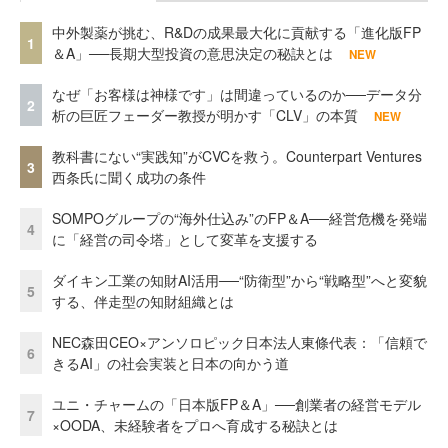
中外製薬が挑む、R&Dの成果最大化に貢献する「進化版FP
1
＆A」──長期大型投資の意思決定の秘訣とは
NEW
なぜ「お客様は神様です」は間違っているのか──データ分
2
析の巨匠フェーダー教授が明かす「CLV」の本質
NEW
教科書にない“実践知”がCVCを救う。Counterpart Ventures
3
西条氏に聞く成功の条件
SOMPOグループの“海外仕込み”のFP＆A──経営危機を発端
4
に「経営の司令塔」として変革を支援する
ダイキン工業の知財AI活用──“防衛型”から“戦略型”へと変貌
5
する、伴走型の知財組織とは
NEC森田CEO×アンソロピック日本法人東條代表：「信頼で
6
きるAI」の社会実装と日本の向かう道
ユニ・チャームの「日本版FP＆A」──創業者の経営モデル
7
×OODA、未経験者をプロへ育成する秘訣とは