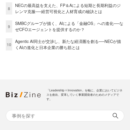
NECの最高益を支えた、FP＆Aによる短期と長期利益のジ
8
レンマ克服──経営可視化と人材育成の秘訣とは
SMBCグループが描く、AIによる「金融OS」への進化──な
9
ぜCFOエージェントを提供するのか？
Agentic AI同士が交渉し、新たな経済圏を創る──NECが描
10
くAIの進化と日本企業の勝ち筋とは
「Leadership ☓ Innovation」を軸に、企業においてビジネ
スを創出、変革していく事業開発者のためのメディアで
す。