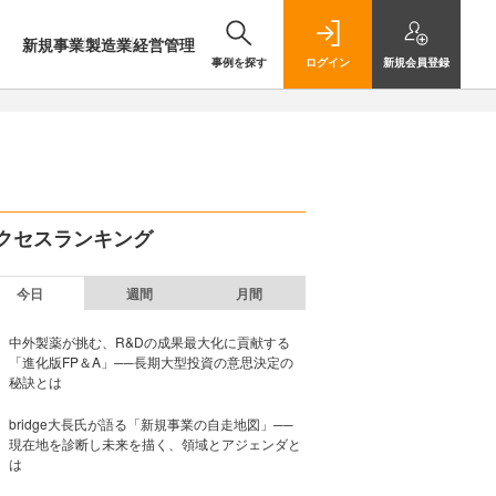
新規事業
製造業
経営管理
事例を探す
ログイン
新規
会員登録
クセスランキング
今日
週間
月間
中外製薬が挑む、R&Dの成果最大化に貢献する
「進化版FP＆A」──長期大型投資の意思決定の
秘訣とは
bridge大長氏が語る「新規事業の自走地図」──
現在地を診断し未来を描く、領域とアジェンダと
は