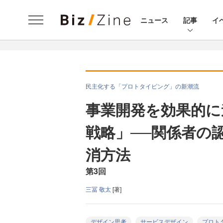
ニュース
記事
イ
民主化する「プロトタイピング」の新潮流
事業開発を効果的に
戦略」──関係者の
消方法
第3回
三冨 敬太
[著]
デザイン思考
サービスデザイン
プロト