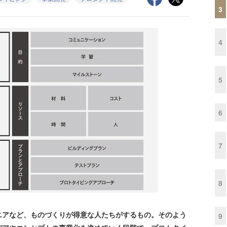
3
4
5
6
7
8
アなど、ものづくりが得意な人たちがするもの。そのよう
9