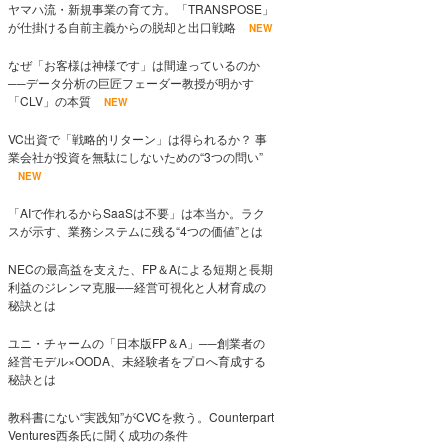
ヤマハ流・新規事業の育て方。「TRANSPOSE」
が仕掛ける自前主義からの脱却と出口戦略
NEW
なぜ「お客様は神様です」は間違っているのか
──データ分析の巨匠フェーダー教授が明かす
「CLV」の本質
NEW
VC出資で「戦略的リターン」は得られるか？ 事
業会社が投資を無駄にしないための“3つの問い”
NEW
「AIで作れるからSaaSは不要」は本当か。ラク
スが示す、業務システムに残る“4つの価値”とは
NECの最高益を支えた、FP＆Aによる短期と長期
利益のジレンマ克服──経営可視化と人材育成の
秘訣とは
ユニ・チャームの「日本版FP＆A」──創業者の
経営モデル×OODA、未経験者をプロへ育成する
秘訣とは
教科書にない“実践知”がCVCを救う。Counterpart
Ventures西条氏に聞く成功の条件