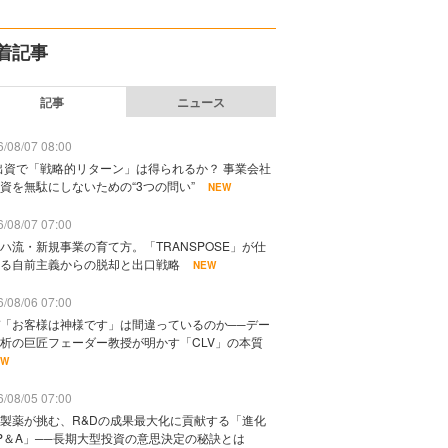
着記事
記事
ニュース
/08/07 08:00
出資で「戦略的リターン」は得られるか？ 事業会社
資を無駄にしないための“3つの問い”
NEW
/08/07 07:00
ハ流・新規事業の育て方。「TRANSPOSE」が仕
る自前主義からの脱却と出口戦略
NEW
/08/06 07:00
「お客様は神様です」は間違っているのか──デー
析の巨匠フェーダー教授が明かす「CLV」の本質
EW
/08/05 07:00
製薬が挑む、R&Dの成果最大化に貢献する「進化
P＆A」──長期大型投資の意思決定の秘訣とは