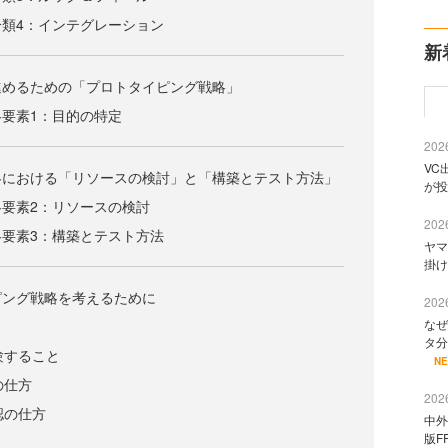
類4：インテグレーション
新
進めるための「プロトタイピング戦略」
要素1：目的の特定
2026
VC
略における「リソースの検討」と「構築とテスト方法」
が投
要素2：リソースの検討
2026
要素3：構築とテスト方法
ヤマ
掛け
ピング戦略を考えるために
2026
なぜ
タ分
験すること
N
の仕方
2026
認の仕方
中外
版F