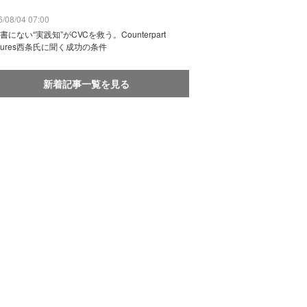
/08/04 07:00
書にない“実践知”がCVCを救う。Counterpart
ntures西条氏に聞く成功の条件
新着記事一覧を見る