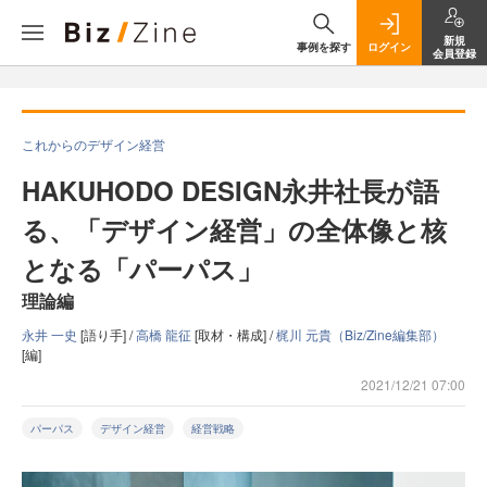
新規
事例を探す
ログイン
会員登録
これからのデザイン経営
HAKUHODO DESIGN永井社長が語
る、「デザイン経営」の全体像と核
となる「パーパス」
理論編
永井 一史
[語り手] /
高橋 龍征
[取材・構成] /
梶川 元貴（Biz/Zine編集部）
[編]
2021/12/21 07:00
パーパス
デザイン経営
経営戦略