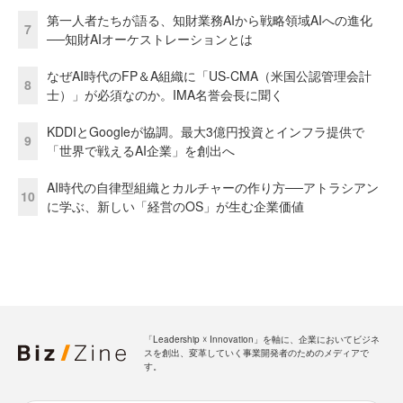
第一人者たちが語る、知財業務AIから戦略領域AIへの進化
7
──知財AIオーケストレーションとは
なぜAI時代のFP＆A組織に「US-CMA（米国公認管理会計
8
士）」が必須なのか。IMA名誉会長に聞く
KDDIとGoogleが協調。最大3億円投資とインフラ提供で
9
「世界で戦えるAI企業」を創出へ
AI時代の自律型組織とカルチャーの作り方──アトラシアン
10
に学ぶ、新しい「経営のOS」が生む企業価値
「Leadership ☓ Innovation」を軸に、企業においてビジネ
スを創出、変革していく事業開発者のためのメディアで
す。