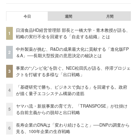
今日
週間
月間
日清食品HD経営管理部 部長と一橋大学・青木教授が語る、
1
戦略の実行不全を回避する「自走する組織」とは
中外製薬が挑む、R&Dの成果最大化に貢献する「進化版FP
2
＆A」──長期大型投資の意思決定の秘訣とは
事業の“ゾンビ化”を防ぐ。NEC松田氏が語る、停滞プロジェ
3
クトを打破する多様な「出口戦略」
「基礎研究で勝ち、ビジネスで負ける」を回避する。政府
4
が描く量子エコシステム構築の道筋
ヤマハ流・新規事業の育て方。「TRANSPOSE」が仕掛け
5
る自前主義からの脱却と出口戦略
長寿企業のDNAは「変わり続けること」──DNPの調査から
6
見る、100年企業の生存戦略