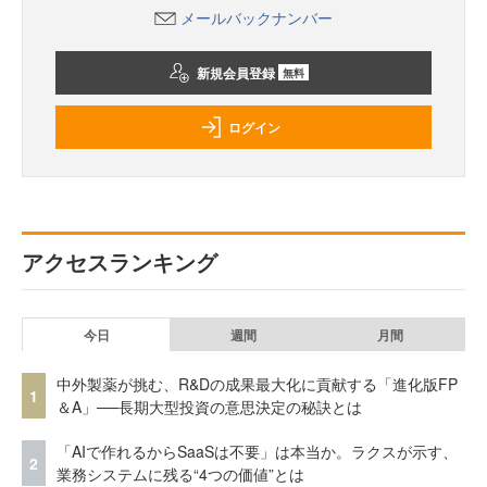
メールバックナンバー
新規会員登録
無料
ログイン
アクセスランキング
今日
週間
月間
中外製薬が挑む、R&Dの成果最大化に貢献する「進化版FP
1
＆A」──長期大型投資の意思決定の秘訣とは
「AIで作れるからSaaSは不要」は本当か。ラクスが示す、
2
業務システムに残る“4つの価値”とは