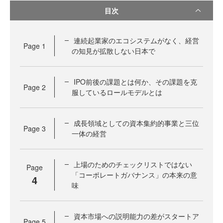
目次
連続起業家のエコシステムがなく、経営
Page
1
の知見が拡散しない日本で
IPO前後の課題とは何か、その課題を克
Page
2
服しているロールモデルとは
成長領域としての資本集約的事業と三位
Page
3
一体の経営
上場のためのチェックリストではない
Page
「コーポレートガバナンス」の本来の意
4
味
資本市場への説明能力の差がスタートア
Page
5