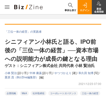
新規
事例を探す
ログイン
会員登録
「三位一体の経営」の実践者
シニフィアン小林氏と語る、IPO前
後の「三位一体の経営」──資本市場
への説明能力が成長の鍵となる理由
ゲスト：シニフィアン株式会社 共同代表 小林 賢治氏
小林 賢治
[語り手] /
中神 康議
[語り手] /
やつづかえり
[著] /
和久田 知博
[写] /
栗原 茂（Biz/Zine編集部）
[編]
2021/12/23 07:00
企業戦略
M&A
社外取締役
コーポレートガバナンス
三位一体の経営