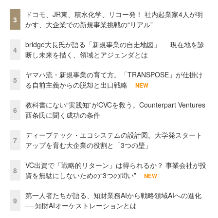
ドコモ、JR東、積水化学、リコー発！ 社内起業家4人が明
3
かす、大企業での新規事業挑戦の“リアル”
bridge大長氏が語る「新規事業の自走地図」──現在地を診
4
断し未来を描く、領域とアジェンダとは
ヤマハ流・新規事業の育て方。「TRANSPOSE」が仕掛け
5
る自前主義からの脱却と出口戦略
NEW
教科書にない“実践知”がCVCを救う。Counterpart Ventures
6
西条氏に聞く成功の条件
ディープテック・エコシステムの設計図。大学発スタート
7
アップを育む大企業の役割と「3つの壁」
VC出資で「戦略的リターン」は得られるか？ 事業会社が投
8
資を無駄にしないための“3つの問い”
NEW
第一人者たちが語る、知財業務AIから戦略領域AIへの進化
9
──知財AIオーケストレーションとは