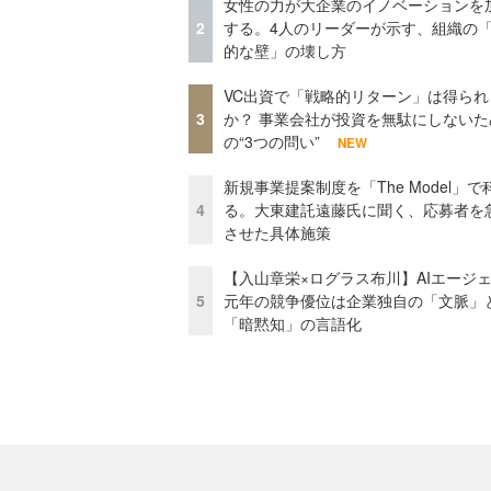
女性の力が大企業のイノベーションを
2
する。4人のリーダーが示す、組織の
的な壁」の壊し方
VC出資で「戦略的リターン」は得られ
3
か？ 事業会社が投資を無駄にしないた
の“3つの問い”
NEW
新規事業提案制度を「The Model」で
4
る。大東建託遠藤氏に聞く、応募者を
させた具体施策
【入山章栄×ログラス布川】AIエージ
5
元年の競争優位は企業独自の「文脈」
「暗黙知」の言語化