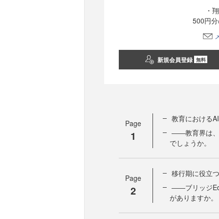
・翔
500円
新規会員登録
無料
教育におけるA
Page
――教育界は
1
でしょうか。
移行期に役立つE
Page
――ブリッジE
2
がありますか。