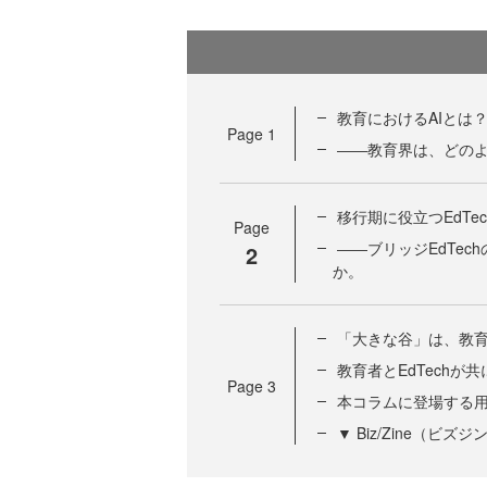
教育におけるAIとは
Page
1
――教育界は、どの
移行期に役立つEdTec
Page
――ブリッジEdTe
2
か。
「大きな谷」は、教
教育者とEdTech
Page
3
本コラムに登場する
▼ Biz/Zine（ビ