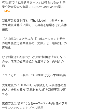
VC出資で「戦略的リターン」は得られるか？ 事
業会社が投資を無駄にしないための“3つの問い”
NEW
新規事業提案制度を「The Model」で科学する。
大東建託遠藤氏に聞く、応募者を急増させた具体
施策
【入山章栄×ログラス布川】AIエージェント元年
の競争優位は企業独自の「文脈」と「暗黙知」の
言語化
なぜ利益は4倍超になったのに株価は上がらない
のか。未来の企業価値から逆算する「両利きの
IR」
ミスミとロート製薬 2社のCIOが交わすDX談議
大東建託の「HIRAKU」が実践した人事連携の進
め方。会社を救う“気概ある人材”を新規事業で育
てる
業務委託は“資本”になる──Go Goodが目指すフリ
ーランスのタレントプール活用