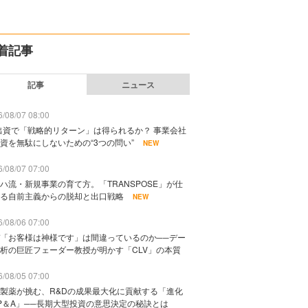
着記事
記事
ニュース
/08/07 08:00
出資で「戦略的リターン」は得られるか？ 事業会社
資を無駄にしないための“3つの問い”
NEW
/08/07 07:00
ハ流・新規事業の育て方。「TRANSPOSE」が仕
る自前主義からの脱却と出口戦略
NEW
/08/06 07:00
「お客様は神様です」は間違っているのか──デー
析の巨匠フェーダー教授が明かす「CLV」の本質
/08/05 07:00
製薬が挑む、R&Dの成果最大化に貢献する「進化
P＆A」──長期大型投資の意思決定の秘訣とは