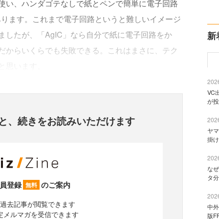
使い、ハンダゴテなしで紙とペンで簡単に電子回路
あります。これまで電子回路というと難しいイメージ
したが、「AgIC」なら自分で紙に電子回路をか
新
だからいくらでも失敗できる。これはまさに、テク
と思います。
2026
VC
が投
と、
続きをお読みいただけます
2026
ヤマ
掛け
2026
なぜ
タ分
員登録
のご案内
無料
2026
過去記事が閲覧できます
中外
定メルマガを受信できます
版F