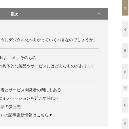
3
目次
4
？
ようにデジタル化へ向かっていくべきなのでしょうか。
5
hは「IoT」そのもの
chの具体的な製品やサービスにはどんなものがあります
6
7
育者とサービス開発者の間にもある
が共にイノベーションを起こす時代へ
8
用語の参照先
ズジン）の記事更新情報はこちら▼
9