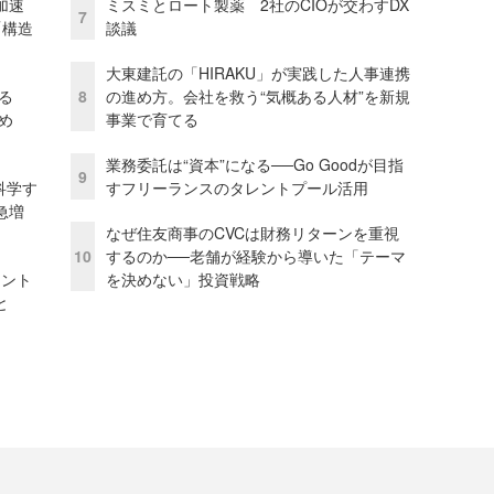
加速
ミスミとロート製薬 2社のCIOが交わすDX
7
「構造
談議
大東建託の「HIRAKU」が実践した人事連携
る
8
の進め方。会社を救う“気概ある人材”を新規
め
事業で育てる
業務委託は“資本”になる──Go Goodが目指
9
科学す
すフリーランスのタレントプール活用
急増
なぜ住友商事のCVCは財務リターンを重視
10
するのか──老舗が経験から導いた「テーマ
ェント
を決めない」投資戦略
と