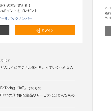
泳社の本が買える！
2026
分のポイントをプレゼント
教科
Ve
メールバックナンバー
ログイン
Iとは？
、どのようにデジタル化へ向かっていくべきなの
dTechは「IoT」そのもの
dTechの具体的な製品やサービスにはどんなもの