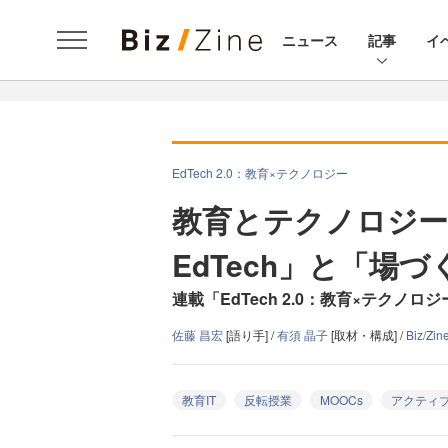
ニュース
記事
イ
EdTech 2.0：教育×テクノロジー
教育とテクノロジ
EdTech」と「場づ
連載「EdTech 2.0：教育×テクノロジ
佐藤 昌宏
[語り手] /
有須 晶子
[取材・構成] /
Biz/Z
教育IT
反転授業
MOOCs
アクティ