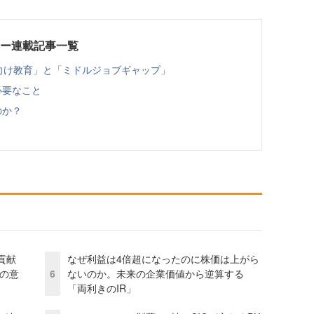
ロジー連載記事一覧
女性向け教育」と「ミドルジョブギャップ」
必要なこと
のか？
貢献
なぜ利益は4倍超になったのに株価は上がら
資の意
6
ないのか。未来の企業価値から逆算する
「両利きのIR」