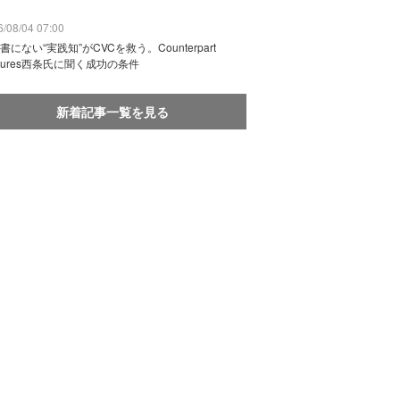
/08/04 07:00
書にない“実践知”がCVCを救う。Counterpart
ntures西条氏に聞く成功の条件
新着記事一覧を見る