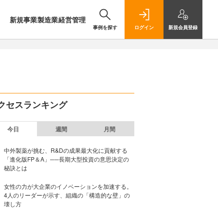
新規事業
製造業
経営管理
事例を探す
ログイン
新規
会員登録
クセスランキング
今日
週間
月間
中外製薬が挑む、R&Dの成果最大化に貢献する
「進化版FP＆A」──長期大型投資の意思決定の
秘訣とは
女性の力が大企業のイノベーションを加速する。
4人のリーダーが示す、組織の「構造的な壁」の
壊し方