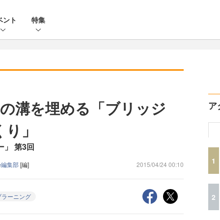
ベント
特集
ーの溝を埋める「ブリッジ
ア
くり」
ー」 第3回
1
ine編集部
[編]
2015/04/24 00:10
2
ブラーニング