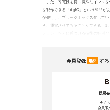
また、導電性を持つ特殊なインクを
を製作できる「
AgIC
」という製品が
が先行し、ブラックボックス化していま
き、通電させてみることができる。紙
ノロジーを人に近づける技術の好例だ
会員登録
する
無料
新規会
・全ての
・会員限