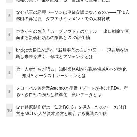
なぜ花王の経理パーソンは事業参謀になれるのか──FP＆A
5
機能の再定義、タフアサインメントでの人材育成
本体からの独立「カーブアウト」のリアル──出口戦略で直
6
面する親会社頼みの限界とVCの評価軸
bridge大長氏が語る「新規事業の自走地図」──現在地を診
7
断し未来を描く、領域とアジェンダとは
第一人者たちが語る、知財業務AIから戦略領域AIへの進化
8
──知財AIオーケストレーションとは
グローバル製造業Astemoと星野リゾートが挑むHRDX。守
9
るべき自社の強みと標準化、良いデータとは
なぜ荏原製作所は「知財ROIC」を導入したのか──知財経
10
営をMOTや人的資本経営と統合する挑戦の全貌