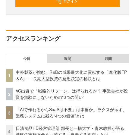
ログイン
アクセスランキング
今日
週間
月間
中外製薬が挑む、R&Dの成果最大化に貢献する「進化版FP
1
＆A」──長期大型投資の意思決定の秘訣とは
VC出資で「戦略的リターン」は得られるか？ 事業会社が投
2
資を無駄にしないための“3つの問い”
「AIで作れるからSaaSは不要」は本当か。ラクスが示す、
3
業務システムに残る“4つの価値”とは
日清食品HD経営管理部 部長と一橋大学・青木教授が語る、
4
戦略の実行不全を回避する「自走する組織」とは