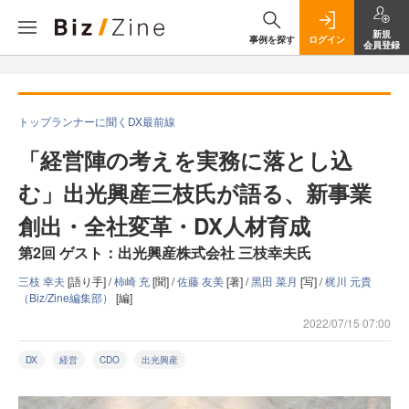
新規
事例を探す
ログイン
会員登録
トップランナーに聞くDX最前線
「経営陣の考えを実務に落とし込
む」出光興産三枝氏が語る、新事業
創出・全社変革・DX人材育成
第2回 ゲスト：出光興産株式会社 三枝幸夫氏
三枝 幸夫
[語り手] /
柿崎 充
[聞] /
佐藤 友美
[著] /
黑田 菜月
[写] /
梶川 元貴
（Biz/Zine編集部）
[編]
2022/07/15 07:00
DX
経営
CDO
出光興産