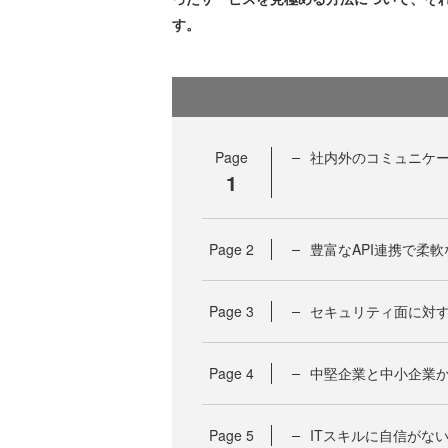
す。
Page
社内外のコミュニケ
1
Page
2
豊富なAPI連携で柔軟
Page
3
セキュリティ面に対する信
Page
4
中堅企業と中小企業から
Page
5
ITスキルに自信がない