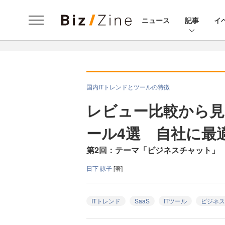
ニュース
記事
イ
国内ITトレンドとツールの特徴
レビュー比較から
ール4選 自社に最
第2回：テーマ「ビジネスチャット」
日下 諒子
[著]
ITトレンド
SaaS
ITツール
ビジネス