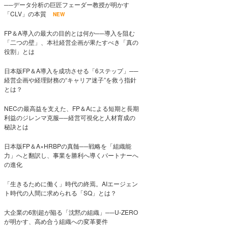
──データ分析の巨匠フェーダー教授が明かす
「CLV」の本質
NEW
FP＆A導入の最大の目的とは何か──導入を阻む
「二つの壁」、本社経営企画が果たすべき「真の
役割」とは
日本版FP＆A導入を成功させる「6ステップ」──
経営企画や経理財務の“キャリア迷子”を救う指針
とは？
NECの最高益を支えた、FP＆Aによる短期と長期
利益のジレンマ克服──経営可視化と人材育成の
秘訣とは
日本版FP＆A×HRBPの真髄──戦略を「組織能
力」へと翻訳し、事業を勝利へ導くパートナーへ
の進化
「生きるために働く」時代の終焉。AIエージェン
ト時代の人間に求められる「SQ」とは？
大企業の6割超が陥る「沈黙の組織」──U-ZERO
が明かす、高め合う組織への変革要件