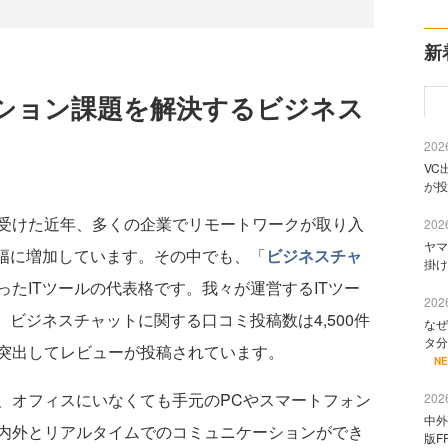
新
ション課題を解決するビジネス
2026
VC
が投
受けた近年、多くの企業でリモートワークが取り入
2026
ヤマ
大幅に増加しています。その中でも、「
ビジネスチャ
掛け
たITツールの代表格です。我々が運営するITツー
2026
、ビジネスチャットに関する口コミ投稿数は4,500件
なぜ
タ分
突出してレビューが投稿されています。
N
オフィスにいなくても手元のPCやスマートフォン
2026
中外
内外とリアルタイムでのコミュニケーションができ
版F