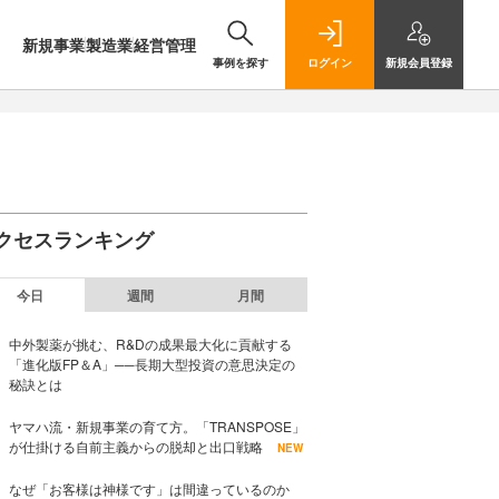
新規事業
製造業
経営管理
事例を探す
ログイン
新規
会員登録
クセスランキング
今日
週間
月間
中外製薬が挑む、R&Dの成果最大化に貢献する
「進化版FP＆A」──長期大型投資の意思決定の
秘訣とは
ヤマハ流・新規事業の育て方。「TRANSPOSE」
が仕掛ける自前主義からの脱却と出口戦略
NEW
なぜ「お客様は神様です」は間違っているのか