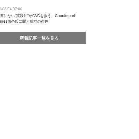
/08/04 07:00
書にない“実践知”がCVCを救う。Counterpart
ntures西条氏に聞く成功の条件
新着記事一覧を見る