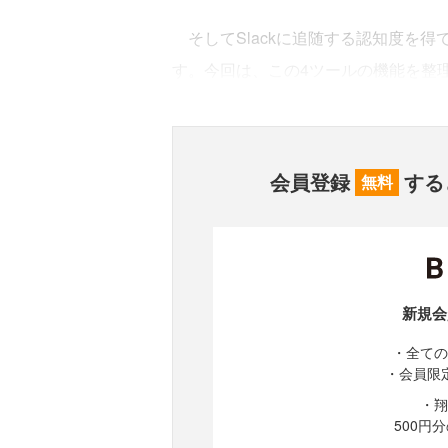
そしてSlackに追随する認知度を得ているの
す。今回は、この4ツールの機能を整
会員登録
する
無料
新規会
・全ての
・会員限
・翔
500円