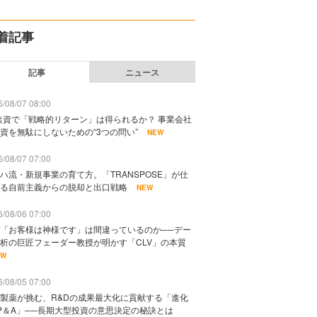
着記事
記事
ニュース
/08/07 08:00
出資で「戦略的リターン」は得られるか？ 事業会社
資を無駄にしないための“3つの問い”
NEW
/08/07 07:00
ハ流・新規事業の育て方。「TRANSPOSE」が仕
る自前主義からの脱却と出口戦略
NEW
/08/06 07:00
「お客様は神様です」は間違っているのか──デー
析の巨匠フェーダー教授が明かす「CLV」の本質
EW
/08/05 07:00
製薬が挑む、R&Dの成果最大化に貢献する「進化
P＆A」──長期大型投資の意思決定の秘訣とは