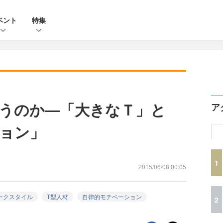
ベント
特集
うのか―「大きなＴ」と
ア
ョン」
1
2015/06/08 00:05
ークスタイル
T型人材
自律的モチベーション
2