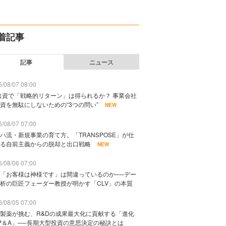
着記事
記事
ニュース
/08/07 08:00
出資で「戦略的リターン」は得られるか？ 事業会社
資を無駄にしないための“3つの問い”
NEW
/08/07 07:00
ハ流・新規事業の育て方。「TRANSPOSE」が仕
る自前主義からの脱却と出口戦略
NEW
/08/06 07:00
「お客様は神様です」は間違っているのか──デー
析の巨匠フェーダー教授が明かす「CLV」の本質
/08/05 07:00
製薬が挑む、R&Dの成果最大化に貢献する「進化
P＆A」──長期大型投資の意思決定の秘訣とは