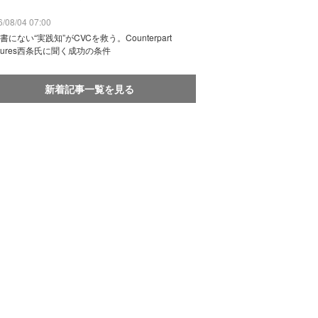
/08/04 07:00
書にない“実践知”がCVCを救う。Counterpart
ntures西条氏に聞く成功の条件
新着記事一覧を見る