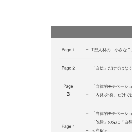
Page
1
T型人材の「小さなＴ
Page
2
「自信」だけではな
Page
「自律的モチベーシ
3
「内発‐外発」だけで
「自律的モチベーシ
「他律」の先に「自
Page
4
＜注釈＞