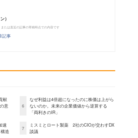
ケン）
、または直近の記事の寄稿時点での内容です
筆記事
貢献
なぜ利益は4倍超になったのに株価は上がら
資の意
6
ないのか。未来の企業価値から逆算する
「両利きのIR」
加速
ミスミとロート製薬 2社のCIOが交わすDX
7
「構造
談議