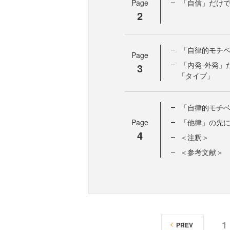
Page
「自信」だけ
2
「自律的モチ
Page
「内発‐外発」
3
「タイプ」
「自律的モチ
Page
「他律」の先
4
＜注釈＞
＜参考文献＞
1
PREV