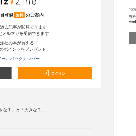
2026
員登録
のご案内
無料
教科
Ve
過去記事が閲覧できます
定メルマガを受信できます
泳社の本が買える！
分のポイントをプレゼント
メールバックナンバー
ログイン
さなＴ」と「大きなＴ」