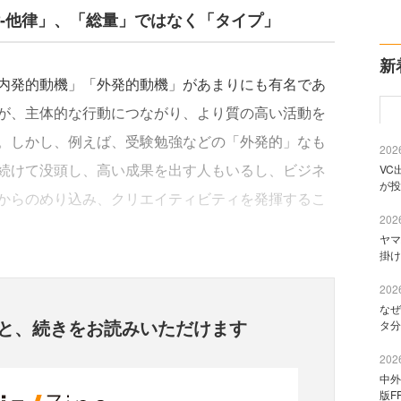
律‐他律」、「総量」ではなく「タイプ」
新
内発的動機」「外発的動機」があまりにも有名であ
が、主体的な行動につながり、より質の高い活動を
。しかし、例えば、受験勉強などの「外発的」なも
2026
続けて没頭し、高い成果を出す人もいるし、ビジネ
VC
が投
からのめり込み、クリエイティビティを発揮するこ
2026
ヤマ
掛け
2026
なぜ
と、
続きをお読みいただけます
タ分
2026
中外
版F