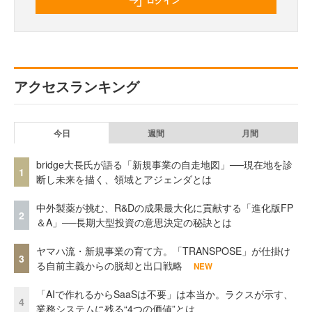
ログイン
アクセスランキング
今日
週間
月間
bridge大長氏が語る「新規事業の自走地図」──現在地を診
1
断し未来を描く、領域とアジェンダとは
中外製薬が挑む、R&Dの成果最大化に貢献する「進化版FP
2
＆A」──長期大型投資の意思決定の秘訣とは
ヤマハ流・新規事業の育て方。「TRANSPOSE」が仕掛け
3
る自前主義からの脱却と出口戦略
NEW
「AIで作れるからSaaSは不要」は本当か。ラクスが示す、
4
業務システムに残る“4つの価値”とは