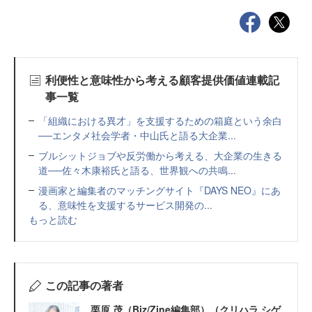
利便性と意味性から考える顧客提供価値連載記
事一覧
「組織における異才」を支援するための箱庭という余白
──エンタメ社会学者・中山氏と語る大企業...
ブルシットジョブや反労働から考える、大企業の生きる
道──佐々木康裕氏と語る、世界観への共鳴...
漫画家と編集者のマッチングサイト『DAYS NEO』にあ
る、意味性を支援するサービス開発の...
もっと読む
この記事の著者
栗原 茂（Biz/Zine編集部）（クリハラ シゲ