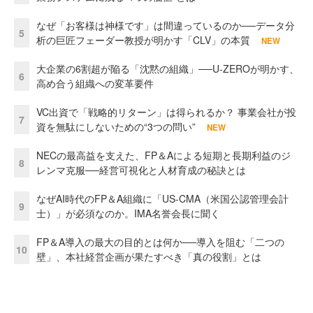
なぜ「お客様は神様です」は間違っているのか──データ分
5
析の巨匠フェーダー教授が明かす「CLV」の本質
NEW
大企業の6割超が陥る「沈黙の組織」──U-ZEROが明かす、
6
高め合う組織への変革要件
VC出資で「戦略的リターン」は得られるか？ 事業会社が投
7
資を無駄にしないための“3つの問い”
NEW
NECの最高益を支えた、FP＆Aによる短期と長期利益のジ
8
レンマ克服──経営可視化と人材育成の秘訣とは
なぜAI時代のFP＆A組織に「US-CMA（米国公認管理会計
9
士）」が必須なのか。IMA名誉会長に聞く
FP＆A導入の最大の目的とは何か──導入を阻む「二つの
10
壁」、本社経営企画が果たすべき「真の役割」とは