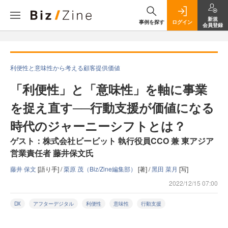
新規
事例を探す
ログイン
会員登録
利便性と意味性から考える顧客提供価値
「利便性」と「意味性」を軸に事業
を捉え直す──行動支援が価値になる
時代のジャーニーシフトとは？
ゲスト：株式会社ビービット 執行役員CCO 兼 東アジア
営業責任者 藤井保文氏
藤井 保文
[語り手] /
栗原 茂（Biz/Zine編集部）
[著] /
黑田 菜月
[写]
2022/12/15 07:00
DX
アフターデジタル
利便性
意味性
行動支援