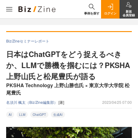
新規
事例を探す
ログイン
会員登録
Biz/Zineセミナーレポート
日本はChatGPTをどう捉えるべき
か、LLMで勝機を掴むには？PKSHA
上野山氏と松尾豊氏が語る
PKSHA Technology 上野山勝也氏 × 東京大学大学院 松
尾豊氏
名須川 楓太（Biz/Zine編集部）
[著]
2023/04/25 07:00
AI
LLM
ChatGPT
生成AI