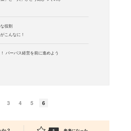
たな役割
策がこんなに！
！ パーパス経営を前に進めよう
3
4
5
6
たか？
参考になった
5