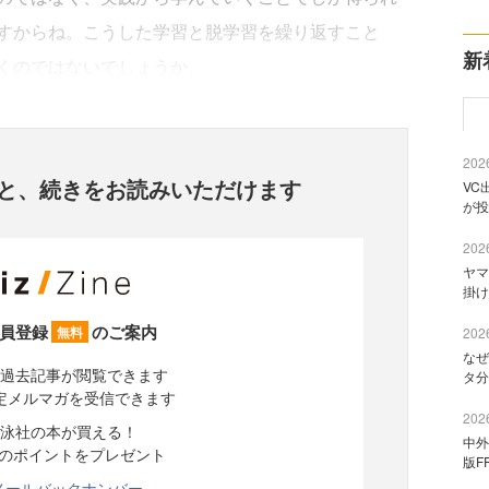
すからね。こうした学習と脱学習を繰り返すこと
新
くのではないでしょうか。
2026
と、
続きをお読みいただけます
VC
が投
2026
ヤマ
掛け
員登録
のご案内
無料
2026
なぜ
過去記事が閲覧できます
タ分
定メルマガを受信できます
2026
泳社の本が買える！
中外
分のポイントをプレゼント
版F
メールバックナンバー