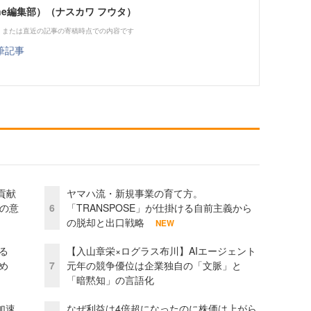
Zine編集部）（ナスカワ フウタ）
、または直近の記事の寄稿時点での内容です
筆記事
貢献
ヤマハ流・新規事業の育て方。
資の意
6
「TRANSPOSE」が仕掛ける自前主義から
の脱却と出口戦略
NEW
る
【入山章栄×ログラス布川】AIエージェント
め
7
元年の競争優位は企業独自の「文脈」と
「暗黙知」の言語化
加速
なぜ利益は4倍超になったのに株価は上がら