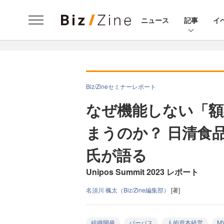
ニュース
記事
イ
Biz/Zineセミナーレポート
なぜ機能しない「額
まうのか？ 日清食
氏が語る
Unipos Summit 2023 レポート
名須川 楓太（Biz/Zine編集部）
[著]
組織開発
パーパス
人的資本経営
M