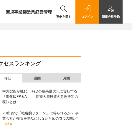
新規事業
製造業
経営管理
事例を探す
ログイン
新規
会員登録
クセスランキング
今日
週間
月間
中外製薬が挑む、R&Dの成果最大化に貢献する
「進化版FP＆A」──長期大型投資の意思決定の
秘訣とは
VC出資で「戦略的リターン」は得られるか？ 事
業会社が投資を無駄にしないための“3つの問い”
NEW