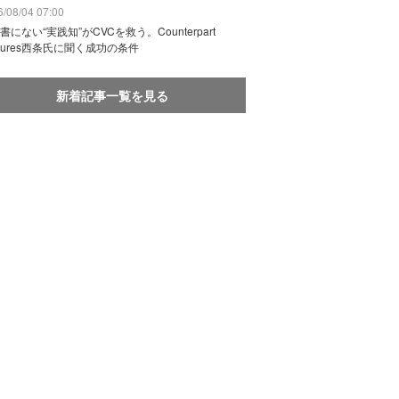
/08/04 07:00
書にない“実践知”がCVCを救う。Counterpart
ntures西条氏に聞く成功の条件
新着記事一覧を見る