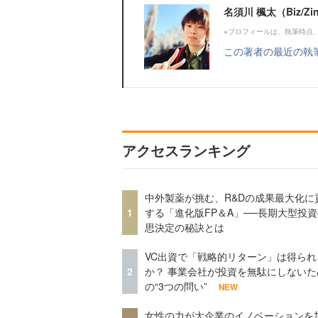
名須川 楓太（Biz/
※プロフィールは、執筆時点
この著者の最近の執
アクセスランキング
中外製薬が挑む、R&Dの成果最大化に
1
する「進化版FP＆A」──長期大型投
思決定の秘訣とは
VC出資で「戦略的リターン」は得られ
2
か？ 事業会社が投資を無駄にしないた
の“3つの問い”
NEW
女性の力が大企業のイノベーションを