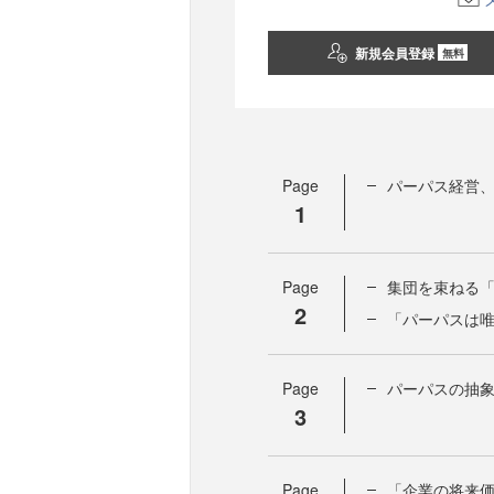
新規会員登録
無料
Page
パーパス経営
1
Page
集団を束ねる
2
「パーパスは
Page
パーパスの抽象
3
Page
「企業の将来