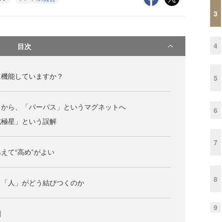
3
4
目次
に機能していますか？
5
」から、「パーパス」というマグネットへ
6
北極星」という誤解
7
えて“高め”がよい
8
と「人」がどう結びつくのか
9
割