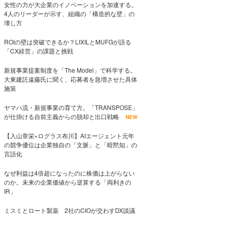
女性の力が大企業のイノベーションを加速する。
4人のリーダーが示す、組織の「構造的な壁」の
壊し方
ROIの壁は突破できるか？LIXILとMUFGが語る
「CX経営」の課題と挑戦
新規事業提案制度を「The Model」で科学する。
大東建託遠藤氏に聞く、応募者を急増させた具体
施策
ヤマハ流・新規事業の育て方。「TRANSPOSE」
が仕掛ける自前主義からの脱却と出口戦略
NEW
【入山章栄×ログラス布川】AIエージェント元年
の競争優位は企業独自の「文脈」と「暗黙知」の
言語化
なぜ利益は4倍超になったのに株価は上がらない
のか。未来の企業価値から逆算する「両利きの
IR」
ミスミとロート製薬 2社のCIOが交わすDX談議