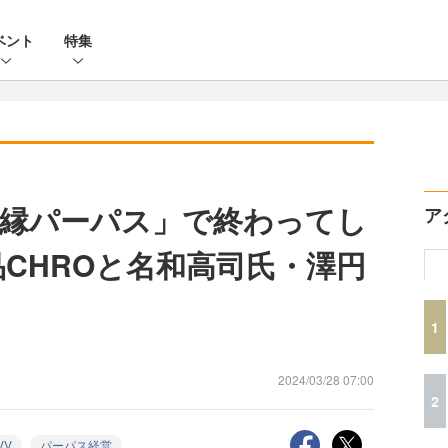
ベント
特集
縁パーパス」で終わってし
ア
品CHROと名和高司氏・澤円
1
2024/03/28 07:00
2
VV
パーパス経営