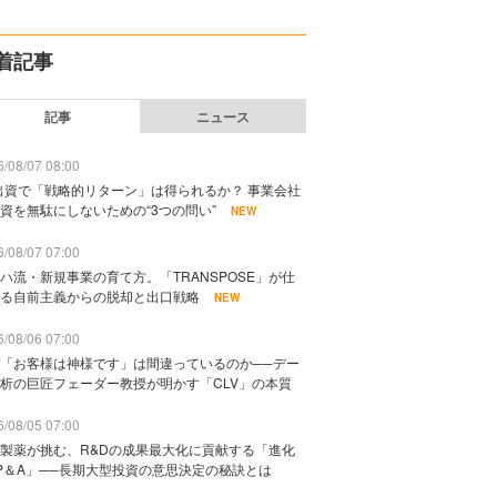
着記事
記事
ニュース
/08/07 08:00
出資で「戦略的リターン」は得られるか？ 事業会社
資を無駄にしないための“3つの問い”
NEW
/08/07 07:00
ハ流・新規事業の育て方。「TRANSPOSE」が仕
る自前主義からの脱却と出口戦略
NEW
/08/06 07:00
「お客様は神様です」は間違っているのか──デー
析の巨匠フェーダー教授が明かす「CLV」の本質
/08/05 07:00
製薬が挑む、R&Dの成果最大化に貢献する「進化
P＆A」──長期大型投資の意思決定の秘訣とは