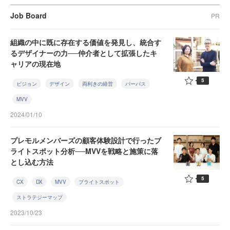
Job Board
PR
組織の中に既に存在する価値を発見し、統合す
るデザイナーの力──仲介者として拡張したキ
ャリアの現在地
5
ビジョン
デザイン
両利きの経営
パーパス
MVV
2024/01/10
プレモルメンバーズの顧客体験設計で行ったブ
ライトスポット分析──MVVを戦略と施策に落
とし込む方法
5
CX
DX
MVV
ブライトスポット
ストラテジーマップ
2023/10/23