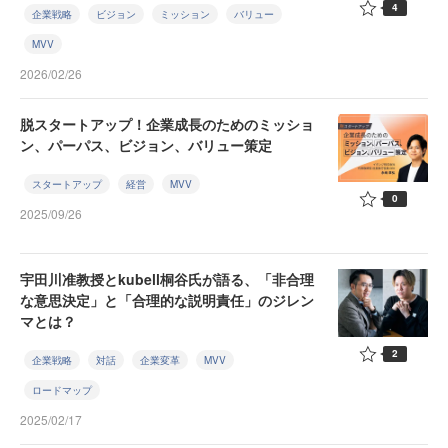
4
企業戦略
ビジョン
ミッション
バリュー
MVV
2026/02/26
脱スタートアップ！企業成長のためのミッショ
ン、パーパス、ビジョン、バリュー策定
スタートアップ
経営
MVV
0
2025/09/26
宇田川准教授とkubell桐谷氏が語る、「非合理
な意思決定」と「合理的な説明責任」のジレン
マとは？
2
企業戦略
対話
企業変革
MVV
ロードマップ
2025/02/17