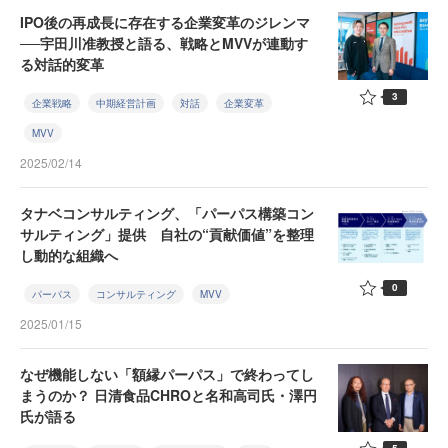
IPO後の再成長に存在する企業変革のジレンマ
──宇田川准教授と語る、戦略とMVVが連動す
る対話的変革
3
企業戦略
中期経営計画
対話
企業変革
MVV
2025/02/14
タナベコンサルティング、「パーパス構築コン
サルティング」提供 自社の“貢献価値”を整理
し動的な組織へ
0
パーパス
コンサルティング
MVV
2025/01/15
なぜ機能しない「額縁パーパス」で終わってし
まうのか？ 日清食品CHROと名和高司氏・澤円
氏が語る