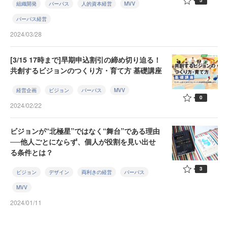
5
組織開発
パーパス
人的資本経営
MVV
パーパス経営
2024/03/28
[3/15 17時まで]早期申込割引の締め切り迫る！
共創するビジョンのつくり方・育て方 基礎講座
経営企画
ビジョン
パーパス
MVV
0
2024/02/22
ビジョンが“北極星”ではなく“舞台”である理由
──他人ごとにならず、個人が役割を見い出せ
る条件とは？
3
ビジョン
デザイン
両利きの経営
パーパス
MVV
2024/01/11