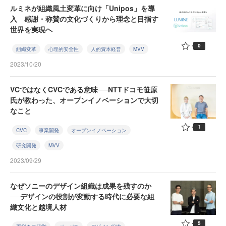
ルミネが組織風土変革に向け「Unipos」を導
入 感謝・称賛の文化づくりから理念と目指す
世界を実現へ
0
組織変革
心理的安全性
人的資本経営
MVV
2023/10/20
VCではなくCVCである意味──NTTドコモ笹原
氏が教わった、オープンイノベーションで大切
なこと
1
CVC
事業開発
オープンイノベーション
研究開発
MVV
2023/09/29
なぜソニーのデザイン組織は成果を残すのか
──デザインの役割が変動する時代に必要な組
織文化と越境人材
5