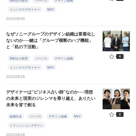
両利きの経営
パーパス
デザイン組織
インハウスデザイナー
MVV
2023/08/30
なぜソニーグループのデザイン組織は要塞化し
ないのか──鍵は「グループ横断のハブ機能」
と「机の下活動」
4
両利きの経営
パーパス
デザイン組織
インハウスデザイナー
MVV
2023/08/29
デザイナーは“ビジネス占い師”なのか──理想
の未来と現実のジレンマを乗り越え、ありたい
未来を皆で創る
2
組織文化
パーパス
デザイン組織
MVV
トランジションデザイン
2023/08/28