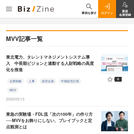
新規
事例を探す
ログイン
会員登録
MVV記事一覧
東北電力、タレントマネジメントシステム導
入 中長期ビジョンと連動する人財戦略の高度
化を推進
0
企業戦略
人事
経営企画
中期経営計画
MVV
2026/05/13
東急の実験場・FDL流「次の100年」の作り方
──MVVをお飾りにしない、プレイブックと定
点観測とは