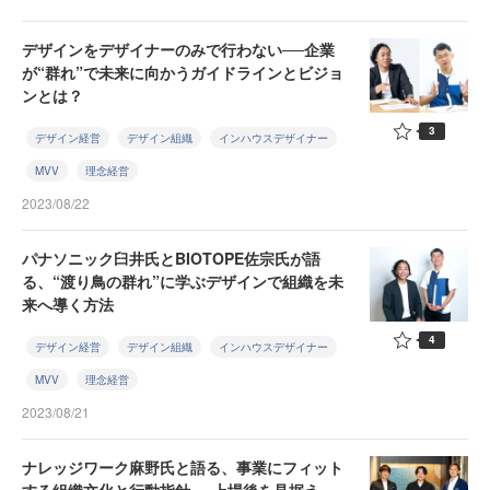
デザインをデザイナーのみで行わない──企業
が“群れ”で未来に向かうガイドラインとビジョ
ンとは？
3
デザイン経営
デザイン組織
インハウスデザイナー
MVV
理念経営
2023/08/22
パナソニック臼井氏とBIOTOPE佐宗氏が語
る、“渡り鳥の群れ”に学ぶデザインで組織を未
来へ導く方法
4
デザイン経営
デザイン組織
インハウスデザイナー
MVV
理念経営
2023/08/21
ナレッジワーク麻野氏と語る、事業にフィット