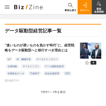
新規
事例を探す
ログイン
会員登録
データ駆動型経営記事一覧
“速いものが遅いものを負かす時代”に、経営戦
略をデータ駆動型へと移行すべき理由とは
IoT
AI・機械学習
データテクノロジー
0
企業戦略
データドリブン
データ駆動型経営
非構造化データ
予測保守
総合設備管理
OEE
2018/07/11
1件中1～1件を表示