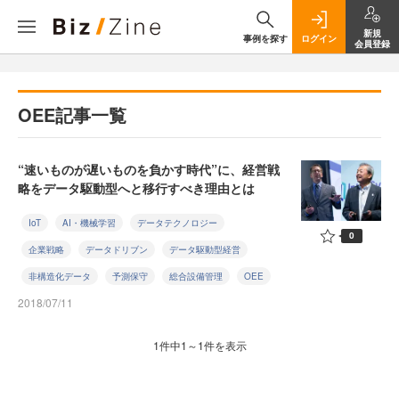
新規
事例を探す
ログイン
会員登録
OEE記事一覧
“速いものが遅いものを負かす時代”に、経営戦
略をデータ駆動型へと移行すべき理由とは
IoT
AI・機械学習
データテクノロジー
0
企業戦略
データドリブン
データ駆動型経営
非構造化データ
予測保守
総合設備管理
OEE
2018/07/11
1件中1～1件を表示