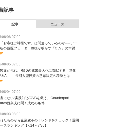
着記事
記事
ニュース
/08/06 07:00
「お客様は神様です」は間違っているのか──デー
析の巨匠フェーダー教授が明かす「CLV」の本質
EW
/08/05 07:00
製薬が挑む、R&Dの成果最大化に貢献する「進化
P＆A」──長期大型投資の意思決定の秘訣とは
EW
/08/04 07:00
書にない“実践知”がCVCを救う。Counterpart
ntures西条氏に聞く成功の条件
/08/03 08:00
れたものから企業変革のトレンドをチェック！週間
ースランキング【7/24～7/30】