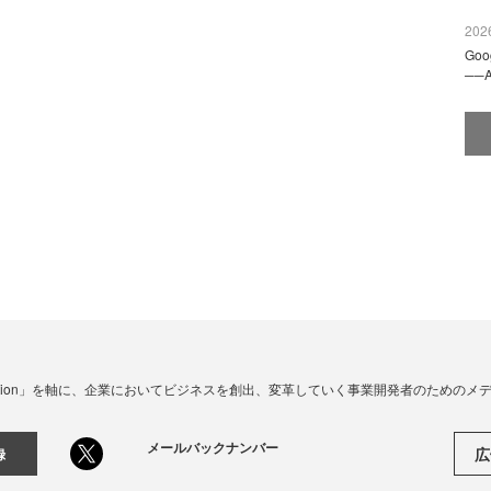
2026
Go
──
☓ Innovation」を軸に、企業においてビジネスを創出、変革していく事業開発者のための
メールバックナンバー
広
録