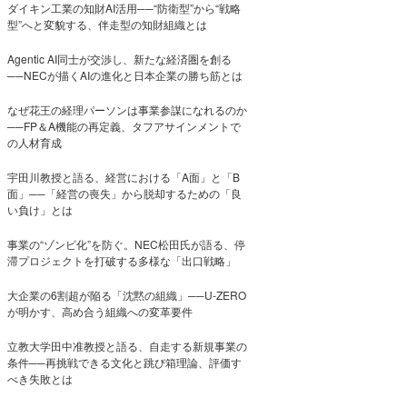
ダイキン工業の知財AI活用──“防衛型”から“戦略
型”へと変貌する、伴走型の知財組織とは
Agentic AI同士が交渉し、新たな経済圏を創る
──NECが描くAIの進化と日本企業の勝ち筋とは
なぜ花王の経理パーソンは事業参謀になれるのか
──FP＆A機能の再定義、タフアサインメントで
の人材育成
宇田川教授と語る、経営における「A面」と「B
面」──「経営の喪失」から脱却するための「良
い負け」とは
事業の“ゾンビ化”を防ぐ。NEC松田氏が語る、停
滞プロジェクトを打破する多様な「出口戦略」
大企業の6割超が陥る「沈黙の組織」──U-ZERO
が明かす、高め合う組織への変革要件
立教大学田中准教授と語る、自走する新規事業の
条件──再挑戦できる文化と跳び箱理論、評価す
べき失敗とは