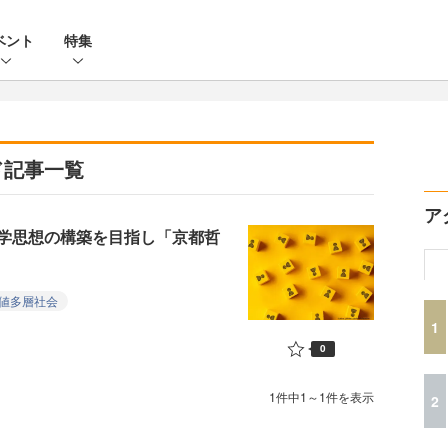
ベント
特集
ド記事一覧
ア
哲学思想の構築を目指し「京都哲
値多層社会
1
0
1件中1～1件を表示
2