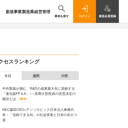
新規事業
製造業
経営管理
事例を探す
ログイン
新規
会員登録
クセスランキング
今日
週間
月間
中外製薬が挑む、R&Dの成果最大化に貢献する
「進化版FP＆A」──長期大型投資の意思決定の
秘訣とは
NEW
NEC森田CEO×アンソロピック日本法人東條代
表：「信頼できるAI」の社会実装と日本の向かう
道